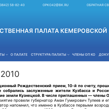
(3842) 58-82-40
OPKO42@BK.RU
ОБРАТНАЯ С
СТВЕННАЯ ПАЛАТА КЕМЕРОВСКОЙ 
ЕТЫ
О ПАЛАТЕ
СТРУКТУРА ПАЛАТЫ
ЧЛЕНЫ ОП КО
ДОКУ
.2010
OPKO42@BK.RU
ный Рождественский прием, 10-й по счету, прошел
 собрались заслуженные жители Кузбасса и Росси
ие земли Кузнецкой. В числе приглашенных — члены 
ие провели губернатор Аман Гумирович Тулеев и еп
р напомнил, что именно в Кузбассе первыми возроди