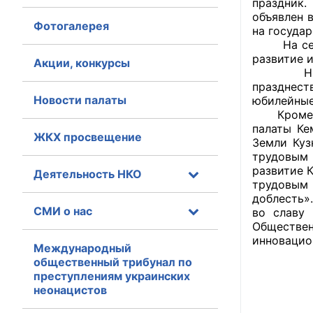
праздник
объявлен 
Фотогалерея
Главная
на госуда
На сегодн
развитие 
Общественные с
Акции, конкурсы
Нынешнее
празднест
Общественные
Новости палаты
юбилейные
исполнительн
Кроме тог
палаты Ке
ЖКХ просвещение
Общественные
Земли Куз
оказания усл
трудовым 
развитие 
Деятельность НКО
трудовым
О Палате
доблесть»
СМИ о нас
во славу 
Структура Пала
Обществе
инновацио
Комиссии
Международный
общественный трибунал по
преступлениям украинских
Экспертный с
неонацистов
Совет ОП КО