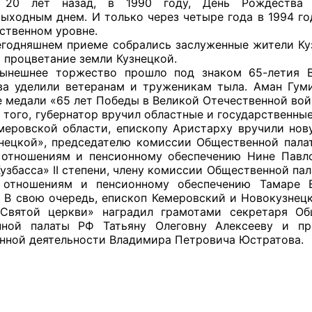
. 20 лет назад, в 1990 году, День Рождества
выходным днем. И только через четыре года в 1994 г
рственном уровне.
яшнем приеме собрались заслуженные жители Кузба
и процветание земли Кузнецкой.
оветы
 торжество прошло под знаком 65-летия Вели
ва уделили ветеранам и труженикам тыла. Аман Гум
 советы при территориальных органах федеральных о
 медали «65 лет Победы в Великой Отечественной вой
ой власти
о, губернатор вручил областные и государственные
меровской области, епископу Аристарху вручили но
 советы по проведению независимой оценки качества
нецкой», председателю комиссии Общественной пала
уг
отношениям и пенсионному обеспечению Нине Павл
Кузбасса» II степени, члену комиссии Общественной па
 отношениям и пенсионному обеспечению Тамаре 
. В свою очередь, епископ Кемеровский и Новокузнец
Святой церкви» наградил грамотами секретаря Об
ты
нной палаты РФ Татьяну Олеговну Алексееву и пр
нной деятельности Владимира Петровича Юстратова.
овет ОП КО