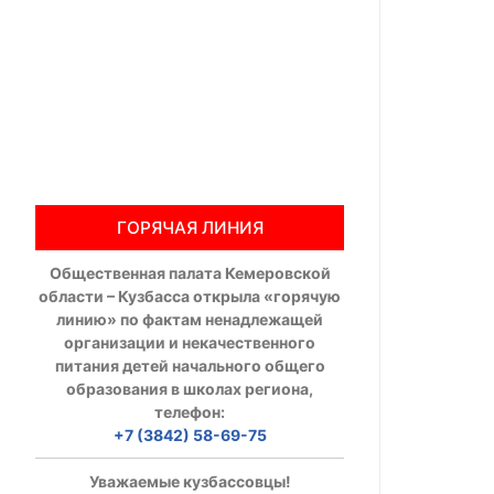
Общественны
Члены ОП КО
Документы ОП К
Регламент ОП
ГОРЯЧАЯ ЛИНИЯ
Кодекс этики
Общественная палата Кемеровской
Положения
области – Кузбасса открыла «горячую
линию» по фактам ненадлежащей
Соглашения
организации и некачественного
питания детей начального общего
Рекомендаци
образования в школах региона,
телефон:
Порядок раб
+7 (3842) 58-69-75
Аппарат ОП КО
Уважаемые кузбассовцы!