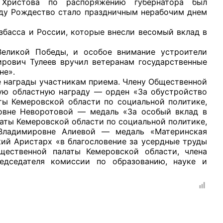
 Христова по распоряжению губернатора был
оду Рождество стало праздничным нерабочим днем
сса и России, которые внесли весомый вклад в
кой Победы, и особое внимание устроители
ирович Тулеев вручил ветеранам государственные
рганов
не».
 награды участникам приема. Члену Общественной
вую областную награду — орден «За обустройство
 условий
ты Кемеровской области по социальной политике,
овне Неворотовой — медаль «За особый вклад в
латы Кемеровской области по социальной политике,
Владимировне Алиевой — медаль «Материнская
кий Аристарх «в благословение за усердные труды
щественной палаты Кемеровской области, члена
едседателя комиссии по образованию, науке и