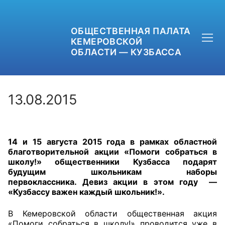
ОБЩЕСТВЕННАЯ ПАЛАТА
КЕМЕРОВСКОЙ
ОБЛАСТИ — КУЗБАССА
13.08.2015
+7 (3842) 58-82-40
14 и 15 августа 2015 года в рамках областной
OPKO42@BK.RU
благотворительной акции «Помоги собраться в
школу!» общественники Кузбасса подарят
ОБРАТНАЯ СВЯЗЬ
будущим школьникам наборы
первоклассника.
Девиз акции в этом году —
«Кузбассу важен каждый школьник!».
В Кемеровской области общественная акция
«Помоги собраться в школу!» проводится уже в