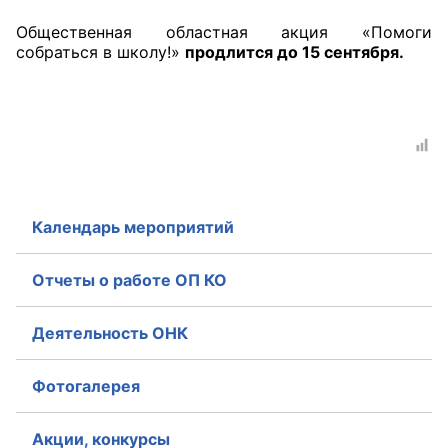
Аппарат ОП КО
Общественная областная акция «Помоги
собраться в школу!»
продлится до 15 сентября.
УСТАВ ГКУ “АППАРАТ ОП КО”
Доходы руководителя за 2024 г.
Календарь мероприятий
Отчеты о работе ОП КО
Деятельность ОНК
Фотогалерея
Акции, конкурсы