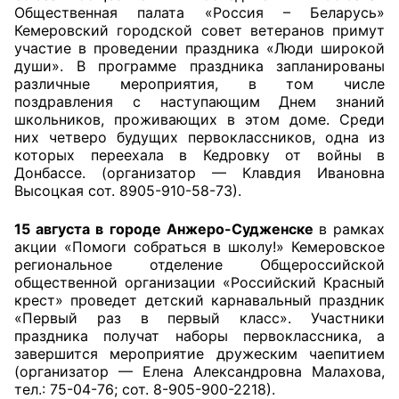
Общественная палата «Россия – Беларусь»
Кемеровский городской совет ветеранов примут
Совет ОП КО
участие в проведении праздника «Люди широкой
души». В программе праздника запланированы
Общественный штаб
различные мероприятия, в том числе
поздравления с наступающим Днем знаний
Члены ОП КО
школьников, проживающих в этом доме. Среди
них четверо будущих первоклассников, одна из
Документы ОП КО
которых переехала в Кедровку от войны в
Донбассе. (организатор — Клавдия Ивановна
Высоцкая сот. 8905-910-58-73).
Регламент ОП КО
15 августа в городе Анжеро-Судженске
в рамках
Кодекс этики ОП КО
акции «Помоги собраться в школу!» Кемеровское
региональное отделение Общероссийской
Положения
общественной организации «Российский Красный
крест» проведет детский карнавальный праздник
Соглашения
«Первый раз в первый класс». Участники
праздника получат наборы первоклассника, а
Рекомендации
завершится мероприятие дружеским чаепитием
(организатор — Елена Александровна Малахова,
Порядок работы ЦОН
тел.: 75-04-76; сот. 8-905-900-2218).