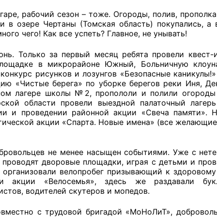
гаре, рабочий сезон – тоже. Огороды, полив, прополка
 и в озере Чертаны (Томская область) покупались, а
много чего! Как все успеть? Главное, не унывать!
оветы
нь. Только за первый месяц ребята провели квест-
 советы при территориальных органах федеральных о
площадке в микрорайоне Южный, Больничную клоуна
 конкурс рисунков и лозунгов «Безопасные каникулы!
ой власти
кцию «Чистые берега» по уборке берегов реки Иня, Де
ом лагере школы №2, пропололи и полили огороды 
 советы по проведению независимой оценки качества
ской области провели выездной палаточный лагерь
уг
ии и проведении районной акции «Свеча памяти». 
тической акции «Спарта. Новые имена» (все желающие
ты
бровольцев не менее насыщен событиями. Уже с нет
а проводят дворовые площадки, играя с детьми и про
 организовали велопробег призывающий к здоровому 
ии акции «Велосемья», здесь же раздавали бу
истов, водителей скутеров и мопедов.
овет ОП КО
овместно с трудовой бригадой «МоНоЛиТ», доброво