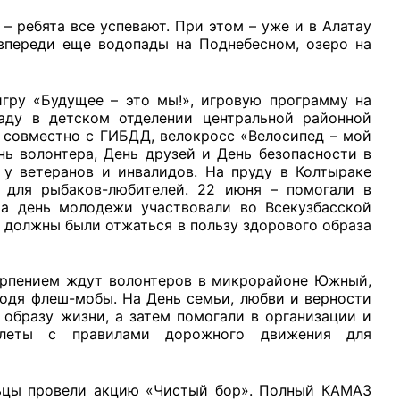
 – ребята все успевают. При этом – уже и в Алатау
 впереди еще водопады на Поднебесном, озеро на
игру «Будущее – это мы!», игровую программу на
рганов
ду в детском отделении центральной районной
» совместно с ГИБДД, велокросс «Велосипед – мой
нь волонтера, День друзей и День безопасности в
у ветеранов и инвалидов. На пруду в Колтыраке
 условий
 для рыбаков-любителей. 22 июня – помогали в
На день молодежи участвовали во Всекузбасской
 должны были отжаться в пользу здорового образа
ерпением ждут волонтеров в микрорайоне Южный,
водя флеш-мобы. На День семьи, любви и верности
образу жизни, а затем помогали в организации и
клеты с правилами дорожного движения для
льцы провели акцию «Чистый бор». Полный КАМАЗ