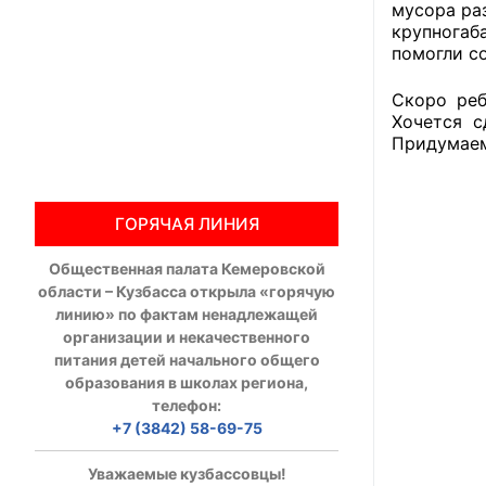
мусора раз
крупногаб
Общественны
помогли с
Члены ОП КО
Скоро реб
Хочется с
Документы ОП К
Придумаем
Регламент ОП
ГОРЯЧАЯ ЛИНИЯ
Кодекс этики
Общественная палата Кемеровской
Положения
области – Кузбасса открыла «горячую
линию» по фактам ненадлежащей
Соглашения
организации и некачественного
питания детей начального общего
Рекомендаци
образования в школах региона,
телефон:
Порядок раб
+7 (3842) 58-69-75
Аппарат ОП КО
Уважаемые кузбассовцы!