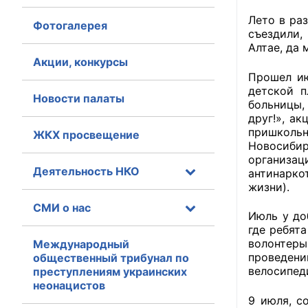
Лето в раз
Фотогалерея
Главная
съездили,
Алтае, да 
Общественные с
Акции, конкурсы
Прошел ию
Общественные
детской 
Новости палаты
больницы,
исполнительн
друг!», а
пришкольн
ЖКХ просвещение
Общественные
Новосибир
оказания усл
организац
Деятельность НКО
антинарко
О Палате
жизни).
СМИ о нас
Структура Пала
Июль у до
где ребят
Комиссии
волонтеры
Международный
проведен
общественный трибунал по
велосипед
преступлениям украинских
Экспертный с
неонацистов
9 июля, с
Совет ОП КО