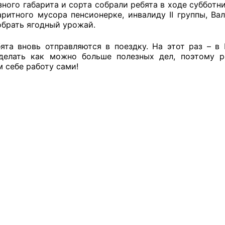
ного габарита и сорта собрали ребята в ходе субботн
аритного мусора пенсионерке, инвалиду II группы, Ва
й штаб
обрать ягодный урожай.
ята вновь отправляются в поездку. На этот раз – в
делать как можно больше полезных дел, поэтому р
О
 себе работу сами!
 КО
 ОП КО
и
оты ЦОН