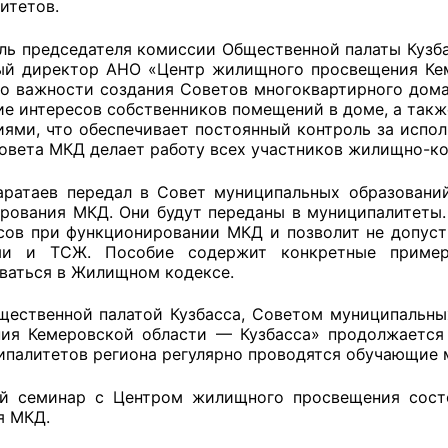
итетов.
ль председателя комиссии Общественной палаты Кузба
ый директор АНО «Центр жилищного просвещения Кем
оветы
 о важности создания Советов многоквартирного дома
ие интересов собственников помещений в доме, а так
 советы при территориальных органах федеральных о
иями, что обеспечивает постоянный контроль за испол
овета МКД делает работу всех участников жилищно-к
ой власти
аратаев передал в Совет муниципальных образовани
 советы по проведению независимой оценки качества
рования МКД. Они будут переданы в муниципалитеты
уг
сов при функционировании МКД и позволит не допус
ми и ТСЖ. Пособие содержит конкретные пример
ваться в Жилищном кодексе.
ты
ественной палатой Кузбасса, Советом муниципальны
ия Кемеровской области — Кузбасса» продолжается 
ипалитетов региона регулярно проводятся обучающие 
овет ОП КО
й семинар с Центром жилищного просвещения состо
я МКД.