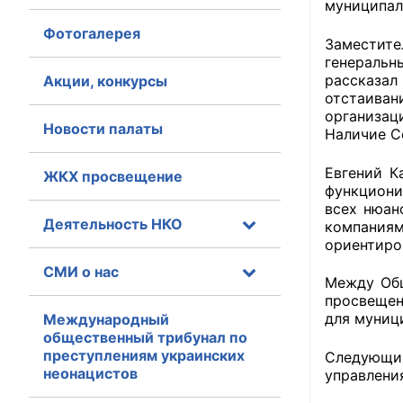
муниципал
Фотогалерея
Главная
Заместите
генеральн
Общественные с
рассказал
Акции, конкурсы
отстаиван
Общественные
организац
Новости палаты
Наличие С
исполнительн
Евгений К
ЖКХ просвещение
Общественные
функциони
оказания усл
всех нюан
Деятельность НКО
компания
О Палате
ориентиро
СМИ о нас
Структура Пала
Между Общ
просвещен
Комиссии
для муниц
Международный
общественный трибунал по
преступлениям украинских
Экспертный с
Следующи
неонацистов
управлени
Совет ОП КО