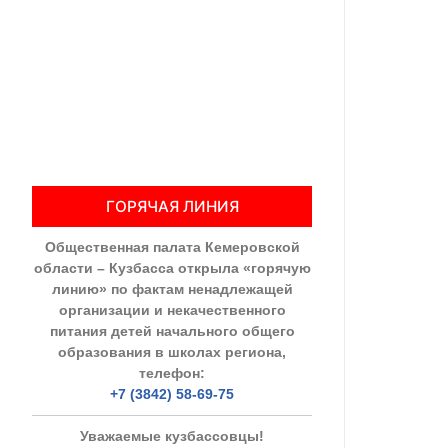
Общественны
Члены ОП КО
Документы ОП К
Регламент ОП
ГОРЯЧАЯ ЛИНИЯ
Кодекс этики
Общественная палата Кемеровской
Положения
области – Кузбасса открыла «горячую
линию» по фактам ненадлежащей
Соглашения
организации и некачественного
питания детей начального общего
Рекомендаци
образования в школах региона,
телефон:
Порядок раб
+7 (3842) 58-69-75
Аппарат ОП КО
Уважаемые кузбассовцы!