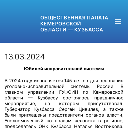
ОБЩЕСТВЕННАЯ ПАЛАТА
КЕМЕРОВСКОЙ
ОБЛАСТИ — КУЗБАССА
13.03.2024
Юбилей исправительной системы
+7 (3842) 58-82-40
В 2024 году исполняется 145 лет со дня основания
OPKO42@BK.RU
уголовно-исправительной системы России. В
главном управлении ГУФСИН по Кемеровской
ОБРАТНАЯ СВЯЗЬ
области — Кузбассу состоялось праздничное
мероприятие, на котором присутствовал
Губернатор Кузбасса Сергей Цивилев, а также
были приглашены представители органов власти,
Уполномоченный по правам человека в регионе,
председатель ОНК Кузбасса Наталья Вострикова.