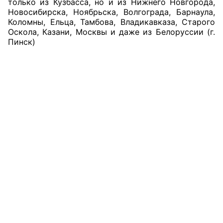
только из Кузбасса, но и из Нижнего Новгорода,
Новосибирска, Ноябрьска, Волгограда, Барнаула,
Совет ОП КО
Коломны, Ельца, Тамбова, Владикавказа, Старого
Оскола, Казани, Москвы и даже из Белоруссии (г.
Пинск)
Общественный штаб
Члены ОП КО
Документы ОП КО
Регламент ОП КО
Кодекс этики ОП КО
Положения
Соглашения
Рекомендации
Порядок работы ЦОН