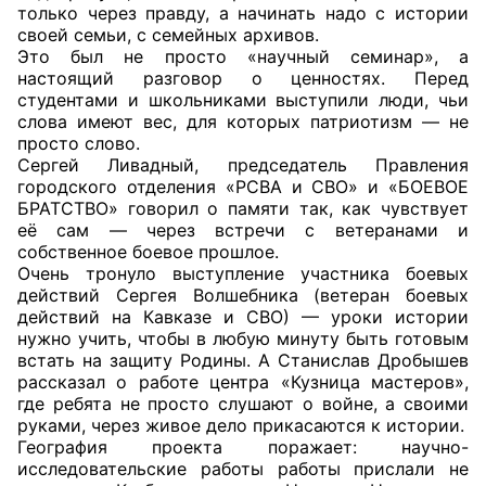
только через правду, а начинать надо с истории
своей семьи, с семейных архивов.
Главная
Это был не просто «научный семинар», а
настоящий разговор о ценностях. Перед
Общественные советы
студентами и школьниками выступили люди, чьи
слова имеют вес, для которых патриотизм — не
Общественные советы при территориальных
просто слово.
Сергей Ливадный, председатель Правления
органах федеральных органов
городского отделения «РСВА и СВО» и «БОЕВОЕ
исполнительной власти
БРАТСТВО» говорил о памяти так, как чувствует
её сам — через встречи с ветеранами и
Общественные советы по проведению
собственное боевое прошлое.
независимой оценки качества условий
Очень тронуло выступление участника боевых
действий Сергея Волшебника (ветеран боевых
оказания услуг
действий на Кавказе и СВО) — уроки истории
нужно учить, чтобы в любую минуту быть готовым
О Палате
встать на защиту Родины. А Станислав Дробышев
рассказал о работе центра «Кузница мастеров»,
Структура Палаты
где ребята не просто слушают о войне, а своими
руками, через живое дело прикасаются к истории.
Комиссии
География проекта поражает: научно-
исследовательские работы работы прислали не
Экспертный совет ОП КО