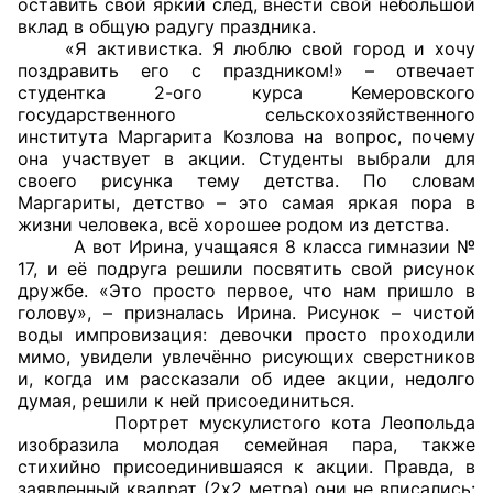
оставить свой яркий след, внести свой небольшой
вклад в общую радугу праздника.
Совет ОП КО
«Я активистка. Я люблю свой город и хочу
поздравить его с праздником!» – отвечает
студентка 2-ого курса Кемеровского
Общественный штаб
государственного сельскохозяйственного
института Маргарита Козлова на вопрос, почему
Члены ОП КО
она участвует в акции. Студенты выбрали для
своего рисунка тему детства. По словам
Документы ОП КО
Маргариты, детство – это самая яркая пора в
жизни человека, всё хорошее родом из детства.
Регламент ОП КО
А вот Ирина, учащаяся 8 класса гимназии №
17, и её подруга решили посвятить свой рисунок
Кодекс этики ОП КО
дружбе. «Это просто первое, что нам пришло в
голову», – призналась Ирина. Рисунок – чистой
воды импровизация: девочки просто проходили
Положения
мимо, увидели увлечённо рисующих сверстников
и, когда им рассказали об идее акции, недолго
Соглашения
думая, решили к ней присоединиться.
Портрет мускулистого кота Леопольда
Рекомендации
изобразила молодая семейная пара, также
стихийно присоединившаяся к акции. Правда, в
Порядок работы ЦОН
заявленный квадрат (2х2 метра) они не вписались: