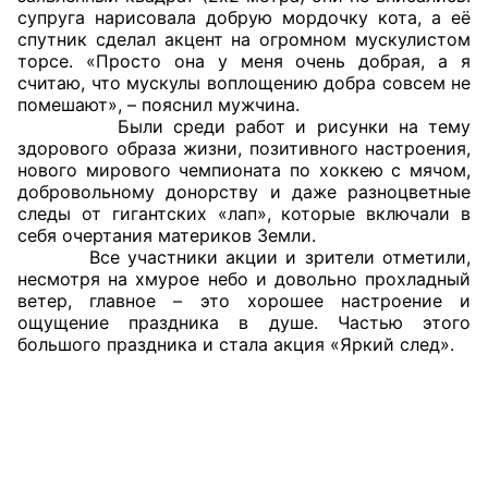
супруга нарисовала добрую мордочку кота, а её
Аппарат ОП КО
спутник сделал акцент на огромном мускулистом
торсе. «Просто она у меня очень добрая, а я
УСТАВ ГКУ “АППАРАТ ОП КО”
считаю, что мускулы воплощению добра совсем не
помешают», – пояснил мужчина.
Были среди работ и рисунки на тему
Доходы руководителя за 2024 г.
здорового образа жизни, позитивного настроения,
нового мирового чемпионата по хоккею с мячом,
добровольному донорству и даже разноцветные
следы от гигантских «лап», которые включали в
себя очертания материков Земли.
Все участники акции и зрители отметили,
несмотря на хмурое небо и довольно прохладный
ветер, главное – это хорошее настроение и
ощущение праздника в душе. Частью этого
большого праздника и стала акция «Яркий след».