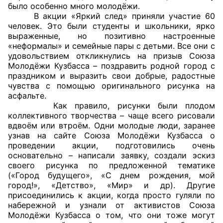
было особенно много молодёжи.
В акции «Яркий след» приняли участие 60
Главная
человек. Это были студенты и школьники, ярко
выраженные, но позитивно настроенные
Общественные советы
«неформалы» и семейные пары с детьми. Все они с
удовольствием откликнулись на призыв Союза
Общественные советы при территориальных
Молодёжи Кузбасса – поздравить родной город с
праздником и выразить свои добрые, радостные
органах федеральных органов
чувства с помощью оригинального рисунка на
исполнительной власти
асфальте.
Как правило, рисунки были плодом
Общественные советы по проведению
коллективного творчества – чаще всего рисовали
независимой оценки качества условий
вдвоём или втроём. Одни молодые люди, заранее
узнав на сайте Союза Молодёжи Кузбасса о
оказания услуг
проведении акции, подготовились очень
основательно – написали заявку, создали эскиз
О Палате
своего рисунка по предложенной тематике
(«Город будущего», «С днем рождения, мой
Структура Палаты
город!», «Детство», «Мир» и др). Другие
присоединились к акции, когда просто гуляли по
Комиссии
набережной и узнали от активистов Союза
Молодёжи Кузбасса о том, что они тоже могут
Экспертный совет ОП КО