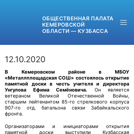
ОБЩЕСТВЕННАЯ ПАЛАТА
КЕМЕРОВСКОЙ
ОБЛАСТИ — КУЗБАССА
12.10.2020
В Кемеровском районе в МБОУ
+7 (3842) 58-82-40
«Металлплощадская СОШ» состоялось открытие
памятной доски в честь учителя и директора
OPKO42@BK.RU
Унгулова Ефима Семёновича.
Он является
ветераном Великой Отечественной Войны,
старшим лейтенантом 85-го стрелкового корпуса
ОБРАТНАЯ СВЯЗЬ
907-го отд. батальона связи Забайкальского
фронта.
Организаторами и инициаторами открытия
памятной доски выступили Кузбасская