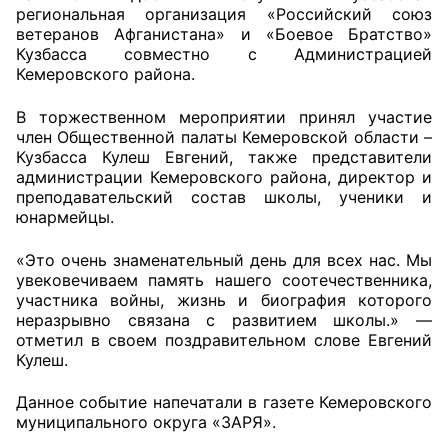
региональная организация «Российский союз
ветеранов Афганистана» и «Боевое Братство»
Главная
Кузбасса совместно с Администрацией
Кемеровского района.
Общественные советы
В торжественном мероприятии принял участие
Общественные советы при территориальных
член Общественной палаты Кемеровской области –
органах федеральных органов
Кузбасса Кулеш Евгений, также представители
администрации Кемеровского района, директор и
исполнительной власти
преподавательский состав школы, ученики и
юнармейцы.
Общественные советы по проведению
независимой оценки качества условий
«Это очень знаменательный день для всех нас. Мы
оказания услуг
увековечиваем память нашего соотечественника,
участника войны, жизнь и биография которого
О Палате
неразрывно связана с развитием школы.» —
отметил в своем поздравительном слове Евгений
Кулеш.
Структура Палаты
Данное событие напечатали в газете Кемеровского
Комиссии
муниципального округа «ЗАРЯ».
Экспертный совет ОП КО