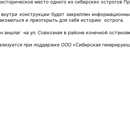
 историческое место одного из сибирских острогов Пр
а внутри конструкции будет закреплен информационны
акомиться и приоткрыть для себя историю острога.
оветы
н аншлаг на ул. Совхозная в районе конечной останов
 советы при территориальных органах федеральных о
ой власти
ализуется при поддержке
ООО «Сибирская генерирующ
 советы по проведению независимой оценки качества
уг
ты
овет ОП КО