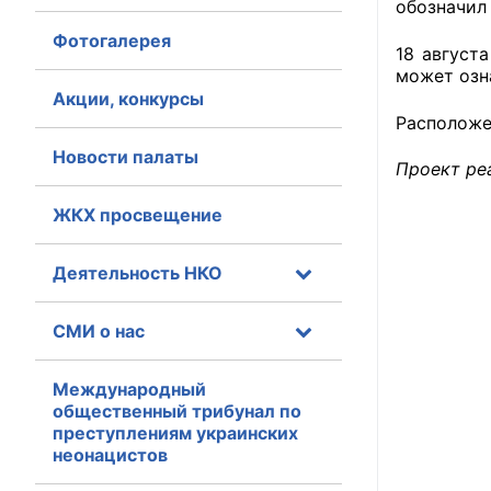
обозначил
Фотогалерея
Главная
18 август
может озн
Общественные с
Акции, конкурсы
Расположе
Общественные
Новости палаты
исполнительн
Проект ре
ЖКХ просвещение
Общественные
оказания усл
Деятельность НКО
О Палате
СМИ о нас
Структура Пала
Комиссии
Международный
общественный трибунал по
преступлениям украинских
Экспертный с
неонацистов
Совет ОП КО