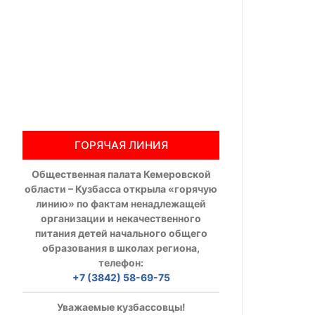
Общественны
Члены ОП КО
Документы ОП К
Регламент ОП
ГОРЯЧАЯ ЛИНИЯ
Кодекс этики
Общественная палата Кемеровской
Положения
области – Кузбасса открыла «горячую
линию» по фактам ненадлежащей
Соглашения
организации и некачественного
питания детей начального общего
Рекомендаци
образования в школах региона,
телефон:
Порядок раб
+7 (3842) 58-69-75
Аппарат ОП КО
Уважаемые кузбассовцы!