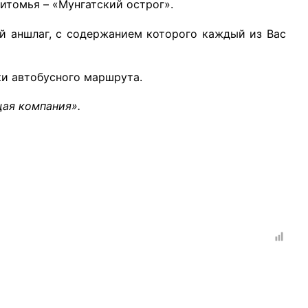
итомья – «Мунгатский острог».
й аншлаг, с содержанием которого каждый из Вас
ки автобусного маршрута.
рганов
ая компания».
 условий