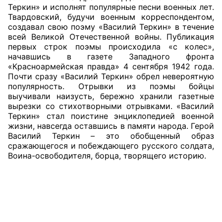
Теркин» и исполнят популярные песни военных лет.
Твардовский, будучи военным корреспондентом,
Главная
создавал свою поэму «Василий Теркин» в течение
всей Великой Отечественной войны. Публикация
Общественные советы
первых строк поэмы происходила «с колес»,
начавшись в газете Западного фронта
Общественные советы при территориальных
«Красноармейская правда» 4 сентября 1942 года.
органах федеральных органов
Почти сразу «Василий Теркин» обрел невероятную
популярность. Отрывки из поэмы бойцы
исполнительной власти
выучивали наизусть, бережно хранили газетные
вырезки со стихотворными отрывками. «Василий
Общественные советы по проведению
Теркин» стал поистине энциклопедией военной
независимой оценки качества условий
жизни, навсегда оставшись в памяти народа. Герой
оказания услуг
Василий Теркин – это обобщенный образ
сражающегося и побеждающего русского солдата,
Воина-освободителя, борца, творящего историю.
О Палате
Структура Палаты
Комиссии
Экспертный совет ОП КО