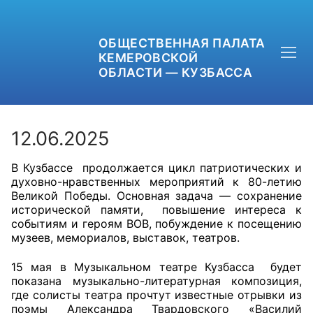
ОБЩЕСТВЕННАЯ ПАЛАТА
КЕМЕРОВСКОЙ
ОБЛАСТИ — КУЗБАССА
12.06.2025
В Кузбассе продолжается цикл патриотических и
+7 (3842) 58-82-40
духовно-нравственных мероприятий к 80-летию
Великой Победы. Основная задача — сохранение
OPKO42@BK.RU
исторической памяти, повышение интереса к
событиям и героям ВОВ, побуждение к посещению
музеев, мемориалов, выставок, театров.
ОБРАТНАЯ СВЯЗЬ
15 мая в Музыкальном театре Кузбасса будет
показана музыкально-литературная композиция,
где солисты театра прочтут известные отрывки из
поэмы Александра Твардовского «Василий