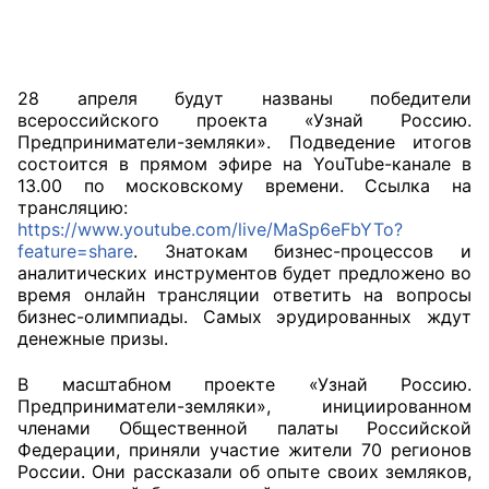
Главная
Общественные советы
28 апреля будут названы победители
всероссийского проекта «Узнай Россию.
Общественные советы при территориальных
Предприниматели-земляки». Подведение итогов
состоится в прямом эфире на YouTube-канале в
органах федеральных органов
13.00 по московскому времени. Ссылка на
исполнительной власти
трансляцию:
https://www.youtube.com/live/MaSp6eFbYTo?
Общественные советы по проведению
feature=share
. Знатокам бизнес-процессов и
независимой оценки качества условий
аналитических инструментов будет предложено во
время онлайн трансляции ответить на вопросы
оказания услуг
бизнес-олимпиады. Самых эрудированных ждут
денежные призы.
О Палате
В масштабном проекте «Узнай Россию.
Структура Палаты
Предприниматели-земляки», инициированном
членами Общественной палаты Российской
Комиссии
Федерации, приняли участие жители 70 регионов
России. Они рассказали об опыте своих земляков,
Экспертный совет ОП КО