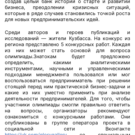
создав целый банк историй о старте и развитии
бизнеса, преодолении кризисных ситуаций,
Совет ОП КО
которые в ряде случаев становились точкой роста
для новых предпринимательских идей.
Общественный штаб
Среди авторов и героев публикаций и
исследований — жители Кузбасса. На конкурс из
Члены ОП КО
региона представлено 5 конкурсных работ. Каждая
из них может стать основой для вопроса
Документы ОП КО
олимпиады.Знатокам будет предложено
определить, какими аналитическими
Регламент ОП КО
инструментами, научными и управленческими
подходами менеджмента пользовался или мог
Кодекс этики ОП КО
воспользоваться предприниматель при решении
стоящей перед ним практической бизнес-задачи и
Положения
какие из них уместно применить при анализе
деятельности предпринимателей. Для того, чтобы
участники олимпиады смогли правильно ответить
Соглашения
на вопросы, организаторы рекомендуют
ознакомиться с конкурсными работами. Они
Рекомендации
опубликованы в группе оператора проекта в
социальной сети Вконтакте
Порядок работы ЦОН
https://vk.com/glorygallery
со специальным