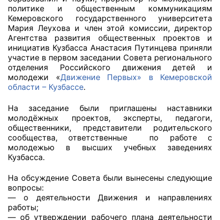
политике и общественным коммуникациям
Кемеровского государственного университета
Главная
Мария Леухова и член этой комиссии, директор
Агентства развития общественных проектов и
Общественные советы
инициатив Кузбасса Анастасия Путинцева приняли
участие в первом заседании Совета регионального
Общественные советы при территориальных
отделения Российского движения детей и
органах федеральных органов
молодежи «
Движение Первых» в Кемеровской
области – Кузбассе
.
исполнительной власти
На заседание были приглашены наставники
Общественные советы по проведению
молодёжных проектов, эксперты, педагоги,
независимой оценки качества условий
общественники, представители родительского
оказания услуг
сообщества, ответственные по работе с
молодежью в высших учебных заведениях
О Палате
Кузбасса.
Структура Палаты
На обсуждение Совета были вынесены следующие
вопросы:
— о деятельности Движения и направлениях
Комиссии
работы;
— об утверждении рабочего плана деятельности
Экспертный совет ОП КО