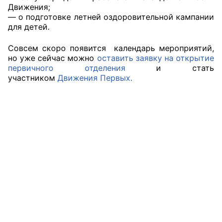
Движения;
— о подготовке летней оздоровительной кампании
Совет ОП КО
для детей.
Общественный штаб
Совсем скоро появится календарь мероприятий,
но уже сейчас можно
оставить заявку на открытие
Члены ОП КО
первичного отделения
и стать
участником
Движения Первых.
Документы ОП КО
Регламент ОП КО
Кодекс этики ОП КО
Положения
Соглашения
Рекомендации
Порядок работы ЦОН