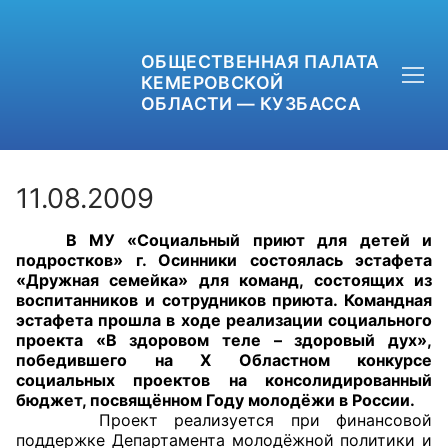
ОБЩЕСТВЕННАЯ ПАЛАТА
КЕМЕРОВСКОЙ
ОБЛАСТИ — КУЗБАССА
11.08.2009
В МУ «Социальный приют для детей и
+7 (3842) 58-82-40
подростков» г. Осинники состоялась эстафета
«Дружная семейка» для команд, состоящих из
OPKO42@BK.RU
воспитанников и сотрудников приюта.
Командная
эстафета прошла в ходе реализации социального
проекта
«В здоровом теле – здоровый дух»,
ОБРАТНАЯ СВЯЗЬ
победившего на Х Областном конкурсе
социальных проектов на консолидированный
бюджет, посвящённом Году молодёжи в России.
Проект реализуется при финансовой
поддержке Департамента молодёжной политики и