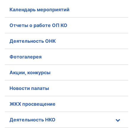
Аппарат ОП КО
Календарь мероприятий
УСТАВ ГКУ “АППАРАТ ОП КО”
Отчеты о работе ОП КО
Доходы руководителя за 2024 г.
Деятельность ОНК
Фотогалерея
Акции, конкурсы
Новости палаты
ЖКХ просвещение
Деятельность НКО