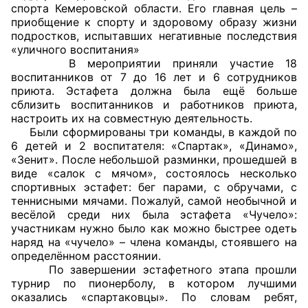
спорта Кемеровской области. Его главная цель –
приобщение к спорту и здоровому образу жизни
Главная
подростков, испытавших негативные последствия
«уличного воспитания»
Общественные советы
В мероприятии приняли участие 18
воспитанников от 7 до 16 лет и 6 сотрудников
Общественные советы при территориальных
приюта. Эстафета должна была ещё больше
сблизить воспитанников и работников приюта,
органах федеральных органов
настроить их на совместную деятельность.
исполнительной власти
Были сформированы три команды, в каждой по
6 детей и 2 воспитателя: «Спартак», «Динамо»,
Общественные советы по проведению
«Зенит». После небольшой разминки, прошедшей в
независимой оценки качества условий
виде «салок с мячом», состоялось несколько
спортивных эстафет: бег парами, с обручами, с
оказания услуг
теннисными мячами. Пожалуй, самой необычной и
весёлой среди них была эстафета «Чучело»:
О Палате
участникам нужно было как можно быстрее одеть
наряд на «чучело» – члена команды, стоявшего на
Структура Палаты
определённом расстоянии.
По завершении эстафетного этапа прошли
Комиссии
турнир по пионерболу, в котором лучшими
оказались «спартаковцы». По словам ребят,
Экспертный совет ОП КО