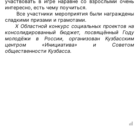
участвовать в игре наравне со взрослыми очень
интересно, есть чему поучиться.
Совет ОП КО
Все участники мероприятия были награждены
сладкими призами и грамотами.
Х Областной конкурс социальных проектов на
Общественный штаб
консолидированный бюджет, посвящённый Году
молодёжи в России, организован Кузбасским
Члены ОП КО
центром «Инициатива» и Советом
общественности Кузбасса.
Документы ОП КО
Регламент ОП КО
Кодекс этики ОП КО
Положения
Соглашения
Рекомендации
Порядок работы ЦОН