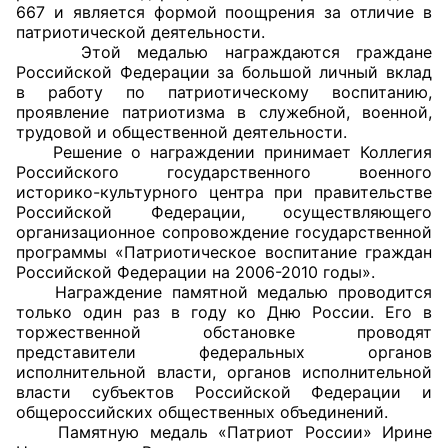
667 и является формой поощрения за отличие в
патриотической деятельности.
Главная
Этой медалью награждаются граждане
Российской Федерации за большой личный вклад
Общественные советы
в работу по патриотическому воспитанию,
проявление патриотизма в служебной, военной,
Общественные советы при территориальных
трудовой и общественной деятельности.
Решение о награждении принимает Коллегия
органах федеральных органов
Российского государственного военного
исполнительной власти
историко-культурного центра при правительстве
Российской Федерации, осуществляющего
Общественные советы по проведению
организационное сопровождение государственной
независимой оценки качества условий
программы «Патриотическое воспитание граждан
Российской Федерации на 2006-2010 годы».
оказания услуг
Награждение памятной медалью проводится
только один раз в году ко Дню России. Его в
О Палате
торжественной обстановке проводят
представители федеральных органов
Структура Палаты
исполнительной власти, органов исполнительной
власти субъектов Российской Федерации и
Комиссии
общероссийских общественных объединений.
Памятную медаль «Патриот России» Ирине
Экспертный совет ОП КО