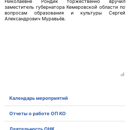
Николаевне Рондик торжественно вручил
заместитель губернатора Кемеровской области по
Совет ОП КО
вопросам образования и культуры Сергей
Александрович Муравьёв.
Общественный штаб
Члены ОП КО
Документы ОП КО
Регламент ОП КО
Кодекс этики ОП КО
Положения
Календарь мероприятий
Соглашения
Отчеты о работе ОП КО
Рекомендации
Порядок работы ЦОН
Деятельность ОНК