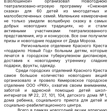
В.Волошиной» организовал Новогоднюю
театрализовано-игровую программу «Снежная
Совет ОП КО
сказка» для 60 детей из многодетных и
малообеспеченных семей. Маленькие кемеровчане
не только увидели волшебную сказку в самых
Общественный штаб
добрых новогодних традициях, но и стали
активными участниками театрализованного
Члены ОП КО
представления, игр и конкурсов. Все они получили
призы и новогодние подарки от Деда Мороза.
Документы ОП КО
Региональное отделение Красного Креста
«подарило Новый Год» больным детям, которые
Регламент ОП КО
лечатся в городском туберкулезном диспансере,
доставив к новогоднему утреннику сладкие
Кодекс этики ОП КО
подарки, фрукты, одежду.
Среди городских отделений Красного Креста
самое большое количество новогодних акций
Положения
организовало и провело Кемеровское городское
отделение ООО «РКК», охватив своим вниманием,
Соглашения
заботой и адресной помощью детей школ-
интернатов №22, 27, 101, 104, детского дома №1,
Рекомендации
дома ребенка, социального приюта для детей и
социально-реабилитационного центра.
Порядок работы ЦОН
Всего в рамках новогодней акции адресную