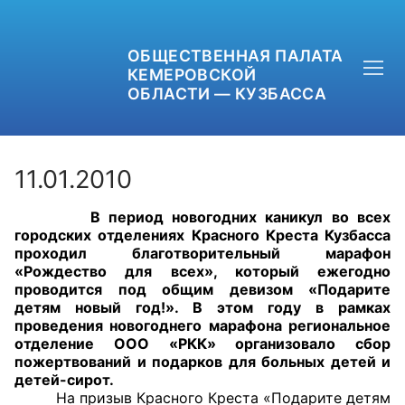
ОБЩЕСТВЕННАЯ ПАЛАТА
КЕМЕРОВСКОЙ
ОБЛАСТИ — КУЗБАССА
11.01.2010
В период новогодних каникул во всех
+7 (3842) 58-82-40
городских отделениях Красного Креста Кузбасса
проходил благотворительный марафон
OPKO42@BK.RU
«Рождество для всех», который ежегодно
проводится под общим девизом «Подарите
детям новый год!». В этом году в рамках
ОБРАТНАЯ СВЯЗЬ
проведения новогоднего марафона региональное
отделение ООО «РКК» организовало сбор
пожертвований и подарков для больных детей и
детей-сирот.
На призыв Красного Креста «Подарите детям