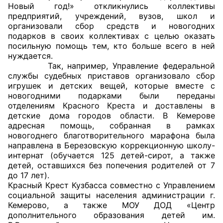
Новый год!» откликнулись
коллективы
предприятий, учреждений, вузов, школ и
Главная
организовали сбор средств и новогодних
подарков в своих коллективах с целью оказать
Общественные советы
посильную помощь тем, кто больше всего в ней
нуждается.
Общественные советы при территориальных
Так, например, Управление федеральной
службы судебных приставов организовало сбор
органах федеральных органов
игрушек и детских вещей, которые вместе с
исполнительной власти
новогодними подарками были переданы
отделениям Красного Креста и доставлены в
Общественные советы по проведению
детские дома городов области. В Кемерове
независимой оценки качества условий
адресная помощь, собранная в рамках
новогоднего благотворительного марафона была
оказания услуг
направлена в Березовскую коррекционную школу-
интернат (обучается 125 детей-сирот, а также
О Палате
детей, оставшихся без попечения родителей от 7
до 17 лет).
Структура Палаты
Красный Крест Кузбасса совместно с Управлением
социальной защиты населения администрации г.
Комиссии
Кемерово, а также МОУ ДОД «Центр
дополнительного образования детей им.
Экспертный совет ОП КО