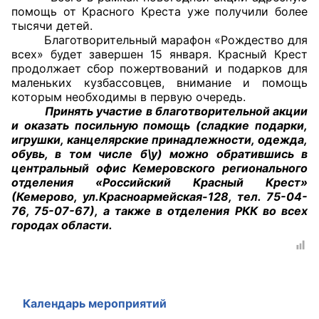
помощь от Красного Креста уже получили более
Аппарат ОП КО
тысячи детей.
Благотворительный марафон «Рождество для
УСТАВ ГКУ “АППАРАТ ОП КО”
всех» будет завершен 15 января. Красный Крест
продолжает сбор пожертвований и подарков для
маленьких кузбассовцев, внимание и помощь
Доходы руководителя за 2024 г.
которым необходимы в первую очередь.
Принять участие в благотворительной акции
и оказать посильную помощь (сладкие подарки,
игрушки, канцелярские принадлежности, одежда,
обувь, в том числе б\у) можно обратившись в
центральный офис Кемеровского регионального
отделения «Российский Красный Крест»
(Кемерово, ул.Красноармейская-128, тел. 75-04-
76, 75-07-67), а также в отделения РКК во всех
городах области.
Календарь мероприятий