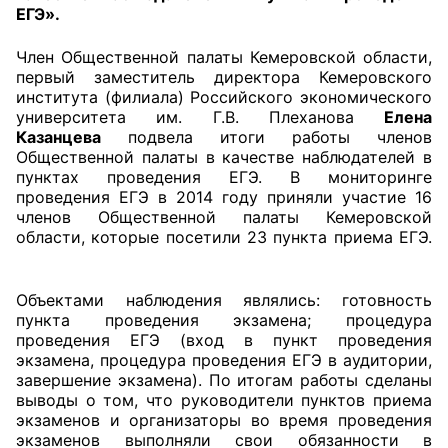
ЕГЭ».
Главная
Член Общественной палаты Кемеровской области,
первый заместитель директора Кемеровского
Общественные советы
института (филиала) Российского экономического
университета им. Г.В. Плеханова
Елена
Общественные советы при территориальных
Казанцева
подвела итоги работы членов
органах федеральных органов
Общественной палаты в качестве наблюдателей в
пунктах проведения ЕГЭ. В мониторинге
исполнительной власти
проведения ЕГЭ в 2014 году приняли участие 16
членов Общественной палаты Кемеровской
Общественные советы по проведению
области, которые посетили 23 пункта приема ЕГЭ.
независимой оценки качества условий
оказания услуг
Объектами наблюдения являлись: готовность
О Палате
пункта проведения экзамена; процедура
проведения ЕГЭ (вход в пункт проведения
экзамена, процедура проведения ЕГЭ в аудитории,
Структура Палаты
завершение экзамена). По итогам работы сделаны
выводы о том, что руководители пунктов приема
Комиссии
экзаменов и организаторы во время проведения
экзаменов выполняли свои обязанности в
Экспертный совет ОП КО