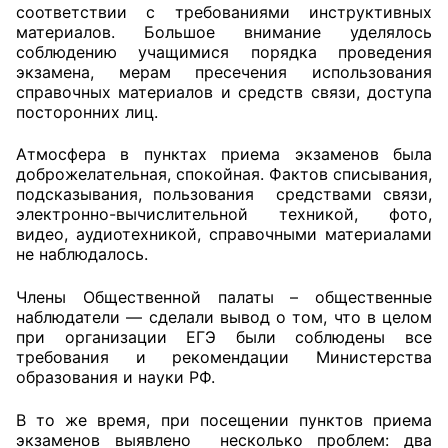
соответствии с требованиями инструктивных
материалов. Большое внимание уделялось
Совет ОП КО
соблюдению учащимися порядка проведения
экзамена, мерам пресечения использования
Общественный штаб
справочных материалов и средств связи, доступа
посторонних лиц.
Члены ОП КО
Атмосфера в пунктах приема экзаменов была
Документы ОП КО
доброжелательная, спокойная. Фактов списывания,
подсказывания, пользования средствами связи,
электронно-вычислительной техникой, фото,
Регламент ОП КО
видео, аудиотехникой, справочными материалами
не наблюдалось.
Кодекс этики ОП КО
Члены Общественной палаты – общественные
Положения
наблюдатели — сделали вывод о том, что в целом
при организации ЕГЭ были соблюдены все
Соглашения
требования и рекомендации Министерства
образования и науки РФ.
Рекомендации
В то же время, при посещении пунктов приема
Порядок работы ЦОН
экзаменов выявлено несколько проблем: два