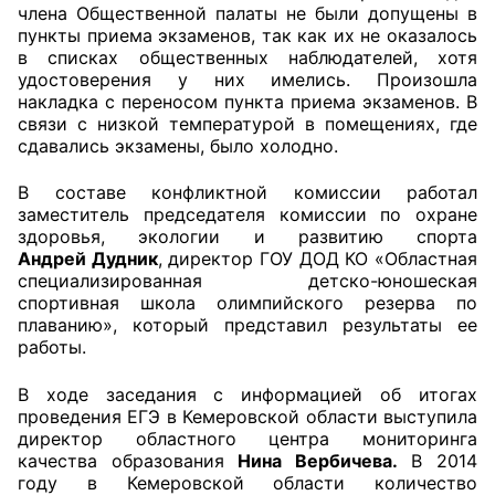
члена Общественной палаты не были допущены в
Аппарат ОП КО
пункты приема экзаменов, так как их не оказалось
в списках общественных наблюдателей, хотя
удостоверения у них имелись. Произошла
УСТАВ ГКУ “АППАРАТ ОП КО”
накладка с переносом пункта приема экзаменов. В
связи с низкой температурой в помещениях, где
Доходы руководителя за 2024 г.
сдавались экзамены, было холодно.
В составе конфликтной комиссии работал
заместитель председателя комиссии по охране
здоровья, экологии и развитию спорта
Андрей Дудник
, директор ГОУ ДОД КО «Областная
специализированная детско-юношеская
спортивная школа олимпийского резерва по
плаванию», который представил результаты ее
работы.
В ходе заседания с информацией об итогах
проведения ЕГЭ в Кемеровской области выступила
директор областного центра мониторинга
качества образования
Нина Вербичева.
В 2014
году в Кемеровской области количество