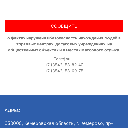
СООБЩИТЬ
о фактах нарушения безопасности нахождения людей в
торговых центрах, досуговых учреждениях, на
общественных объектах и в местах массового отдыха.
Телефоны:
+7 (3842) 58-82-40
+7 (3842) 58-69-75
АДРЕС
650000, Кемеровская область, г. Кемерово, пр-