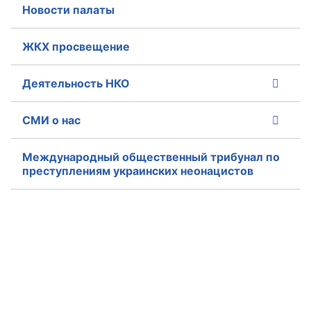
Новости палаты
Совет ОП КО
ЖКХ просвещение
Общественный штаб
Деятельность НКО
Члены ОП КО
СМИ о нас
Документы ОП КО
Регламент ОП КО
Международный общественный трибунал по
преступлениям украинских неонацистов
Кодекс этики ОП КО
Положения
Соглашения
Рекомендации
Порядок работы ЦОН