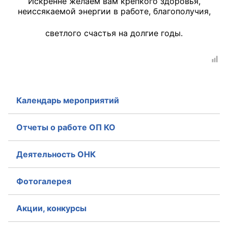
Искренне желаем вам крепкого здоровья,
неиссякаемой энергии в работе, благополучия,
Главная
светлого счастья на долгие годы.
Общественные советы
Общественные советы при территориальных
органах федеральных органов
исполнительной власти
Календарь мероприятий
Общественные советы по проведению
независимой оценки качества условий
Отчеты о работе ОП КО
оказания услуг
Деятельность ОНК
О Палате
Фотогалерея
Структура Палаты
Комиссии
Акции, конкурсы
Экспертный совет ОП КО