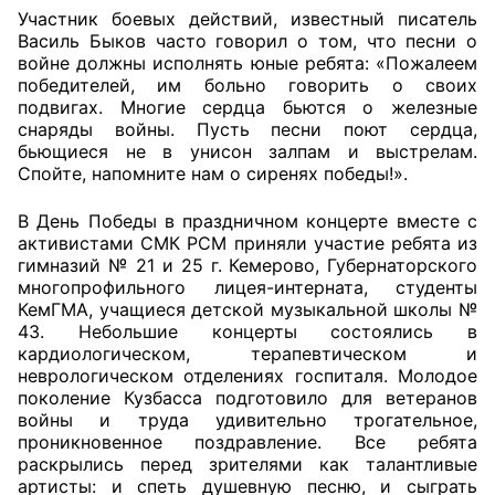
Участник боевых действий, известный писатель
Василь Быков часто говорил о том, что песни о
Главная
войне должны исполнять юные ребята: «Пожалеем
победителей, им больно говорить о своих
Общественные советы
подвигах. Многие сердца бьются о железные
снаряды войны. Пусть песни поют сердца,
Общественные советы при территориальных
бьющиеся не в унисон залпам и выстрелам.
органах федеральных органов
Спойте, напомните нам о сиренях победы!».
исполнительной власти
В День Победы в праздничном концерте вместе с
активистами СМК РСМ приняли участие ребята из
Общественные советы по проведению
гимназий № 21 и 25 г. Кемерово, Губернаторского
независимой оценки качества условий
многопрофильного лицея-интерната, студенты
оказания услуг
КемГМА, учащиеся детской музыкальной школы №
43. Небольшие концерты состоялись в
О Палате
кардиологическом, терапевтическом и
неврологическом отделениях госпиталя. Молодое
поколение Кузбасса подготовило для ветеранов
Структура Палаты
войны и труда удивительно трогательное,
проникновенное поздравление. Все ребята
Комиссии
раскрылись перед зрителями как талантливые
артисты: и спеть душевную песню, и сыграть
Экспертный совет ОП КО