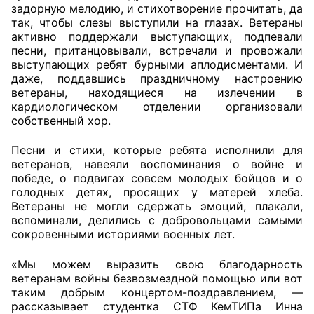
задорную мелодию, и стихотворение прочитать, да
так, чтобы слезы выступили на глазах. Ветераны
Совет ОП КО
активно поддержали выступающих, подпевали
песни, пританцовывали, встречали и провожали
Общественный штаб
выступающих ребят бурными аплодисментами. И
даже, поддавшись праздничному настроению
Члены ОП КО
ветераны, находящиеся на излечении в
кардиологическом отделении организовали
собственный хор.
Документы ОП КО
Песни и стихи, которые ребята исполнили для
Регламент ОП КО
ветеранов, навеяли воспоминания о войне и
победе, о подвигах совсем молодых бойцов и о
Кодекс этики ОП КО
голодных детях, просящих у матерей хлеба.
Ветераны не могли сдержать эмоций, плакали,
Положения
вспоминали, делились с добровольцами самыми
сокровенными историями военных лет.
Соглашения
«Мы можем выразить свою благодарность
Рекомендации
ветеранам войны безвозмездной помощью или вот
таким добрым концертом-поздравлением, —
Порядок работы ЦОН
рассказывает студентка СТФ КемТИПа Инна