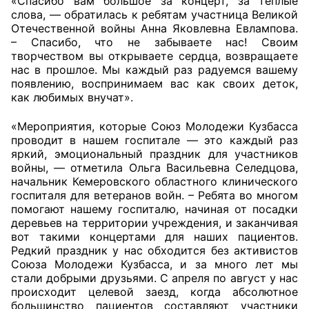
«Спасибо вам большое за концерт, за теплые
слова, — обратилась к ребятам участница Великой
Отечественной войны Анна Яковлевна Евлампова.
– Спасибо, что не забываете нас! Своим
творчеством вы открываете сердца, возвращаете
нас в прошлое. Мы каждый раз радуемся вашему
появлению, воспринимаем вас как своих деток,
как любимых внучат».
«Мероприятия, которые Союз Молодежи Кузбасса
проводит в нашем госпитале — это каждый раз
яркий, эмоциональный праздник для участников
войны, — отметила Ольга Васильевна Селедцова,
начальник Кемеровского областного клинического
госпиталя для ветеранов войн. – Ребята во многом
помогают нашему госпиталю, начиная от посадки
деревьев на территории учреждения, и заканчивая
вот такими концертами для наших пациентов.
Редкий праздник у нас обходится без активистов
Союза Молодежи Кузбасса, и за много лет мы
стали добрыми друзьями. С апреля по август у нас
происходит целевой заезд, когда абсолютное
большинство пациентов составляют участники