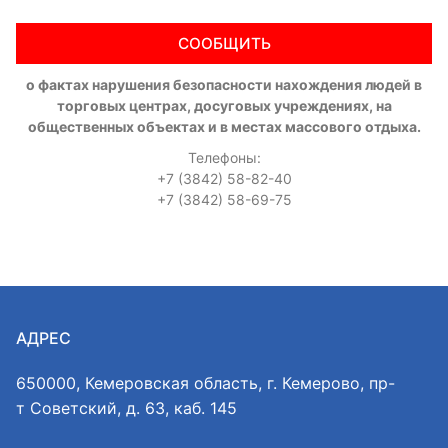
СООБЩИТЬ
о фактах нарушения безопасности нахождения людей в
торговых центрах, досуговых учреждениях, на
общественных объектах и в местах массового отдыха.
Телефоны:
+7 (3842) 58-82-40
+7 (3842) 58-69-75
АДРЕС
650000, Кемеровская область, г. Кемерово, пр-
т Советский, д. 63, каб. 145