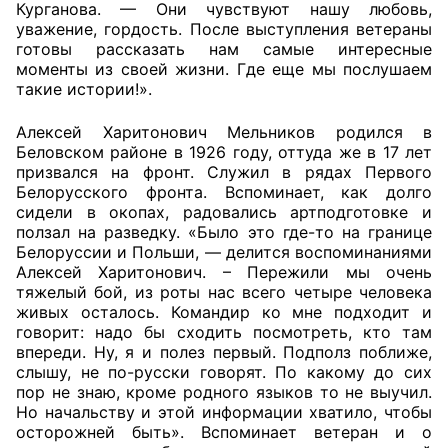
Курганова. — Они чувствуют нашу любовь,
уважение, гордость. После выступления ветераны
Аппарат ОП КО
готовы рассказать нам самые интересные
моменты из своей жизни. Где еще мы послушаем
УСТАВ ГКУ “АППАРАТ ОП КО”
такие истории!».
Доходы руководителя за 2024 г.
Алексей Харитонович Мельников родился в
Беловском районе в 1926 году, оттуда же в 17 лет
призвался на фронт. Служил в рядах Первого
Белорусского фронта. Вспоминает, как долго
сидели в окопах, радовались артподготовке и
ползал на разведку. «Было это где-то на границе
Белоруссии и Польши, — делится воспоминаниями
Алексей Харитонович. – Пережили мы очень
тяжелый бой, из роты нас всего четыре человека
живых осталось. Командир ко мне подходит и
говорит: надо бы сходить посмотреть, кто там
впереди. Ну, я и полез первый. Подполз поближе,
слышу, не по-русски говорят. По какому до сих
пор не знаю, кроме родного языков то не выучил.
Но начальству и этой информации хватило, чтобы
осторожней быть». Вспоминает ветеран и о