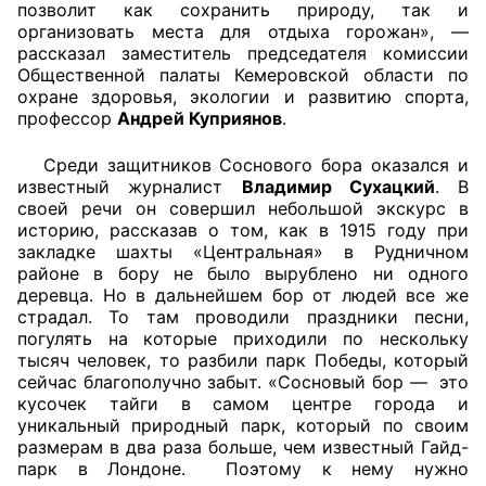
позволит как сохранить природу, так и
организовать места для отдыха горожан», —
Совет ОП КО
рассказал заместитель председателя комиссии
Общественной палаты Кемеровской области по
Общественный штаб
охране здоровья, экологии и развитию спорта,
профессор
Андрей Куприянов
.
Члены ОП КО
Среди защитников Соснового бора оказался и
известный журналист
Владимир Сухацкий
. В
Документы ОП КО
своей речи он совершил небольшой экскурс в
историю, рассказав о том, как в 1915 году при
Регламент ОП КО
закладке шахты «Центральная» в Рудничном
районе в бору не было вырублено ни одного
Кодекс этики ОП КО
деревца. Но в дальнейшем бор от людей все же
страдал. То там проводили праздники песни,
Положения
погулять на которые приходили по нескольку
тысяч человек, то разбили парк Победы, который
Соглашения
сейчас благополучно забыт. «Сосновый бор — это
кусочек тайги в самом центре города и
Рекомендации
уникальный природный парк, который по своим
размерам в два раза больше, чем известный Гайд-
парк в Лондоне. Поэтому к нему нужно
Порядок работы ЦОН