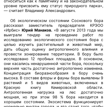
относиться как к памятнику и на законодательном
уровне присвоить ему статус природного парка»,
Аппарат ОП КО
— считает Владимир Александрович.
УСТАВ ГКУ “АППАРАТ ОП КО”
Об экологическом состоянии Соснового бора
рассказал заместитель председателя КРЭОО
Доходы руководителя за 2024 г.
«Ирбис»
Юрий Манаков.
«В августе 2013 года мы
выиграли тендер на проведение работ по
исследованию экологического состояния бора с
целью изучить растительный и животный мир,
дать общую оценку антропогенного влияния и
провести зонирование территории. В бору было
исследовано 12 пробных площадок. В основном,
они касались ненарушенной части бора, поскольку
верхняя часть достаточно антропогенно изменена.
Концентрация биоразнообразия в бору очень
высока. В составе флоры и фауны бора выявлены 9
растений и 5 видов животных, включенных в
Красную книгу Кемеровской области.
Антропогенная нагрузка на лес достаточно
мощная, но при этом 98 % бора находится в
хорошем состоянии.
Экосистема функционирует
нормально внутри города, и это стоит того, чтобы