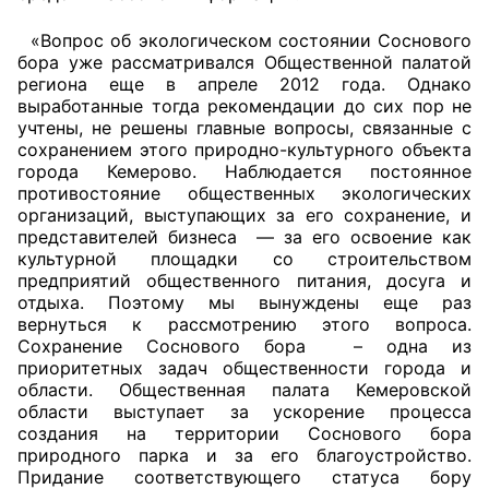
«Вопрос об экологическом состоянии Соснового
Главная
бора уже рассматривался Общественной палатой
региона еще в апреле 2012 года. Однако
Общественные советы
выработанные тогда рекомендации до сих пор не
учтены, не решены главные вопросы, связанные с
Общественные советы при территориальных
сохранением этого природно-культурного объекта
органах федеральных органов
города Кемерово. Наблюдается постоянное
противостояние общественных экологических
исполнительной власти
организаций, выступающих за его сохранение, и
представителей бизнеса — за его освоение как
Общественные советы по проведению
культурной площадки со строительством
независимой оценки качества условий
предприятий общественного питания, досуга и
оказания услуг
отдыха. Поэтому мы вынуждены еще раз
вернуться к рассмотрению этого вопроса.
О Палате
Сохранение Соснового бора – одна из
приоритетных задач общественности города и
области. Общественная палата Кемеровской
Структура Палаты
области выступает за ускорение процесса
создания на территории Соснового бора
Комиссии
природного парка и за его благоустройство.
Придание соответствующего статуса бору
Экспертный совет ОП КО