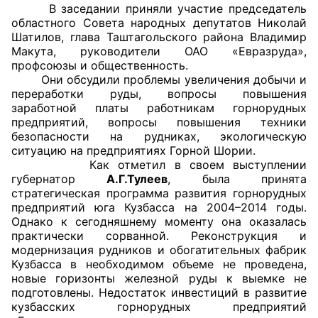
В заседании приняли участие председатель
областного Совета народных депутатов Николай
Главная
Шатилов, глава Таштагольского района Владимир
Макута, руководители ОАО «Евразруда»,
Общественные советы
профсоюзы и общественность.
Они обсудили проблемы увеличения добычи и
Общественные советы при территориальных
переработки руды, вопросы повышения
заработной платы работникам горнорудных
органах федеральных органов
предприятий, вопросы повышения техники
исполнительной власти
безопасности на рудниках, экологическую
ситуацию на предприятиях Горной Шории.
Общественные советы по проведению
Как отметил в своем выступлении
независимой оценки качества условий
губернатор
А.Г.Тулеев
, была принята
стратегическая программа развития горнорудных
оказания услуг
предприятий юга Кузбасса на 2004–2014 годы.
Однако к сегодняшнему моменту она оказалась
О Палате
практически сорванной. Реконструкция и
модернизация рудников и обогатительных фабрик
Структура Палаты
Кузбасса в необходимом объеме не проведена,
новые горизонты железной руды к выемке не
Комиссии
подготовлены. Недостаток инвестиций в развитие
кузбасских горнорудных предприятий
Экспертный совет ОП КО