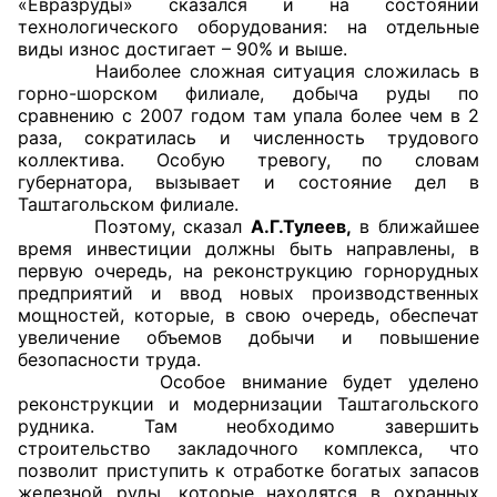
«Евразруды» сказался и на состоянии
технологического оборудования: на отдельные
Совет ОП КО
виды износ достигает – 90% и выше.
Наиболее сложная ситуация сложилась в
горно-шорском филиале, добыча руды по
Общественный штаб
сравнению с 2007 годом там упала более чем в 2
раза, сократилась и численность трудового
Члены ОП КО
коллектива. Особую тревогу, по словам
губернатора, вызывает и состояние дел в
Документы ОП КО
Таштагольском филиале.
Поэтому, сказал
А.Г.Тулеев,
в ближайшее
Регламент ОП КО
время инвестиции должны быть направлены, в
первую очередь, на реконструкцию горнорудных
Кодекс этики ОП КО
предприятий и ввод новых производственных
мощностей, которые, в свою очередь, обеспечат
увеличение объемов добычи и повышение
Положения
безопасности труда.
Особое внимание будет уделено
Соглашения
реконструкции и модернизации Таштагольского
рудника. Там необходимо завершить
Рекомендации
строительство закладочного комплекса, что
позволит приступить к отработке богатых запасов
Порядок работы ЦОН
железной руды, которые находятся в охранных