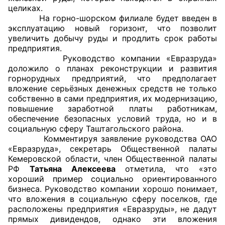
целиках.
Аппарат ОП КО
На горно-шорском филиале будет введен в
эксплуатацию новый горизонт, что позволит
УСТАВ ГКУ “АППАРАТ ОП КО”
увеличить добычу руды и продлить срок работы
предприятия.
Руководство компании «Евразруда»
Доходы руководителя за 2024 г.
доложило о планах реконструкции и развития
горнорудных предприятий, что предполагает
вложение серьёзных денежных средств не только
собственно в сами предприятия, их модернизацию,
повышение заработной платы работникам,
обеспечение безопасных условий труда, но и в
социальную сферу Таштагольского района.
Комментируя заявление руководства ОАО
«Евразруда», секретарь Общественной палаты
Кемеровской области, член Общественной палаты
РФ
Татьяна Алексеева
отметила, что «это
хороший пример социально ориентированного
бизнеса. Руководство компании хорошо понимает,
что вложения в социальную сферу поселков, где
расположены предприятия «Евразруды», не дадут
прямых дивидендов, однако эти вложения