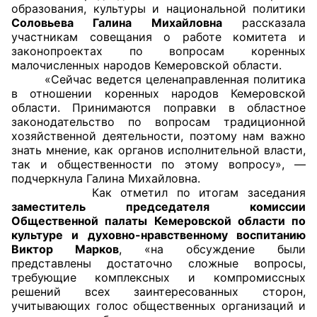
образования, культуры и национальной политики
Соловьева Галина Михайловна
рассказала
Главная
участникам совещания о работе комитета и
законопроектах по вопросам коренных
Общественные советы
малочисленных народов Кемеровской области.
«Сейчас ведется целенаправленная политика
Общественные советы при территориальных
в отношении коренных народов Кемеровской
области. Принимаются поправки в областное
органах федеральных органов
законодательство по вопросам традиционной
исполнительной власти
хозяйственной деятельности, поэтому нам важно
знать мнение, как органов исполнительной власти,
Общественные советы по проведению
так и общественности по этому вопросу», —
независимой оценки качества условий
подчеркнула Галина Михайловна.
Как отметил по итогам заседания
оказания услуг
заместитель председателя комиссии
Общественной палаты Кемеровской области по
О Палате
культуре и духовно-нравственному воспитанию
Виктор Марков
, «на обсуждение были
Структура Палаты
представлены достаточно сложные вопросы,
требующие комплексных и компромиссных
Комиссии
решений всех заинтересованных сторон,
учитывающих голос общественных организаций и
Экспертный совет ОП КО