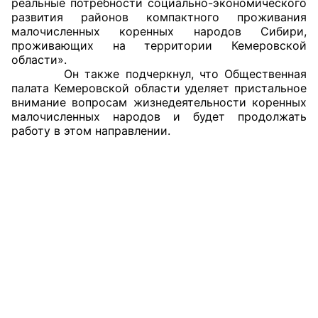
реальные потребности социально-экономического
развития районов компактного проживания
Совет ОП КО
малочисленных коренных народов Сибири,
проживающих на территории Кемеровской
области».
Общественный штаб
Он также подчеркнул, что Общественная
палата Кемеровской области уделяет пристальное
Члены ОП КО
внимание вопросам жизнедеятельности коренных
малочисленных народов и будет продолжать
Документы ОП КО
работу в этом направлении.
Регламент ОП КО
Кодекс этики ОП КО
Положения
Соглашения
Рекомендации
Порядок работы ЦОН