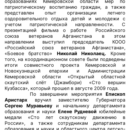
образованиях Кемеровской области мер по
патриотическому воспитанию граждан, а также
Совет ОП КО
представлен опыт организации летнего
оздоровительного отдыха детей и молодежи с
учетом патриотической направленности. С
Общественный штаб
презентацией фильма о работе Российского
союза ветеранов Афганистана в этом
Члены ОП КО
направлении выступил председатель КООО
«Российский союз ветеранов Афганистана»,
Документы ОП КО
«Боевое братство»
Николай Николаец.
Кроме
того, на координационном совете были подведены
Регламент ОП КО
итоги совместного проекта Кемеровской и
Новокузнецкой епархии и Администрации
Кодекс этики ОП КО
Кемеровской области «Открытый областной
скаутский слёт (Джамбори) «Сто вершин
Кузбасса», который прошел в августе 2009 года.
Положения
По завершении мероприятия
Епископ
Аристарх
вручил заместителю Губернатора
Соглашения
Сергею Муравьеву
и начальнику департамента
образования и науки
Елене Рудневой
юбилейные
Рекомендации
медали «Сто лет скаутскому движению в
России», а также сотрудникам департамента
Порядок работы ЦОН
образования и науки и областного центра детско-