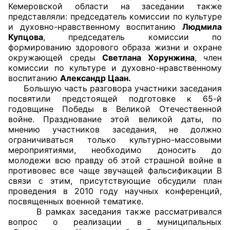
Кемеровской области на заседании также
представляли: председатель комиссии по культуре
Главная
и духовно-нравственному воспитанию
Людмила
Купцова
, председатель комиссии по
Общественные советы
формированию здорового образа жизни и охране
окружающей среды
Светлана Хорунжина
, член
Общественные советы при территориальных
комиссии по культуре и духовно-нравственному
воспитанию
Александр Цаан.
органах федеральных органов
Большую часть разговора участники заседания
исполнительной власти
посвятили предстоящей подготовке к 65-й
годовщине Победы в Великой Отечественной
Общественные советы по проведению
войне. Празднование этой великой даты, по
независимой оценки качества условий
мнению участников заседания, не должно
ограничиваться только культурно-массовыми
оказания услуг
мероприятиями, необходимо доносить до
молодежи всю правду об этой страшной войне в
О Палате
противовес все чаще звучащей фальсификации В
связи с этим, присутствующие обсудили план
Структура Палаты
проведения в 2010 году научных конференций,
посвященных военной тематике.
Комиссии
В рамках заседания также рассматривался
вопрос о реализации в муниципальных
Экспертный совет ОП КО