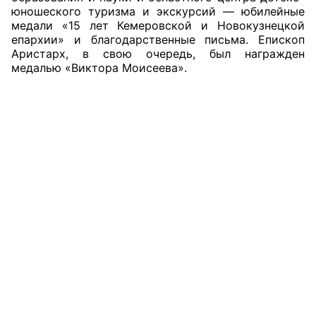
юношеского туризма и экскурсий — юбилейные
Аппарат ОП КО
медали «15 лет Кемеровской и Новокузнецкой
епархии» и благодарственные письма. Епископ
УСТАВ ГКУ “АППАРАТ ОП КО”
Аристарх, в свою очередь, был награжден
медалью «Виктора Моисеева».
Доходы руководителя за 2024 г.