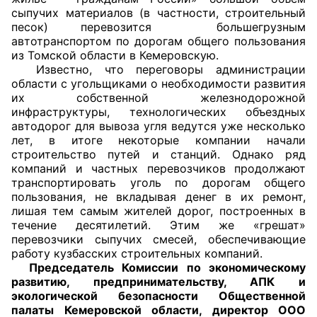
сыпучих материалов (в частности, строительный
Аппарат ОП КО
песок) перевозится большегрузным
автотранспортом по дорогам общего пользования
УСТАВ ГКУ “АППАРАТ ОП КО”
из Томской области в Кемеровскую.
Известно, что переговоры администрации
Доходы руководителя за 2024 г.
области с угольщиками о необходимости развития
их собственной железнодорожной
инфраструктуры, технологических объездных
автодорог для вывоза угля ведутся уже несколько
лет, в итоге некоторые компании начали
строительство путей и станций. Однако ряд
компаний и частных перевозчиков продолжают
транспортировать уголь по дорогам общего
пользования, не вкладывая денег в их ремонт,
лишая тем самым жителей дорог, построенных в
течение десятилетий. Этим же «грешат»
перевозчики сыпучих смесей, обеспечивающие
работу кузбасских строительных компаний.
Председатель Комиссии по экономическому
развитию, предпринимательству, АПК и
экологической безопасности Общественной
палаты Кемеровской области, директор ООО