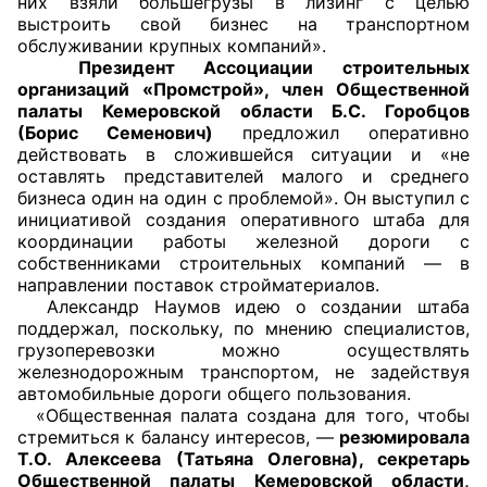
них взяли большегрузы в лизинг с целью
выстроить свой бизнес на транспортном
обслуживании крупных компаний».
Президент Ассоциации строительных
организаций «Промстрой», член Общественной
палаты Кемеровской области Б.С. Горобцов
(Борис Семенович)
предложил оперативно
действовать в сложившейся ситуации и «не
оставлять представителей малого и среднего
бизнеса один на один с проблемой». Он выступил с
инициативой создания оперативного штаба для
координации работы железной дороги с
собственниками строительных компаний — в
направлении поставок стройматериалов.
Александр Наумов идею о создании штаба
поддержал, поскольку, по мнению специалистов,
грузоперевозки можно осуществлять
железнодорожным транспортом, не задействуя
автомобильные дороги общего пользования.
«Общественная палата создана для того, чтобы
стремиться к балансу интересов, —
резюмировала
Т.О. Алексеева (Татьяна Олеговна), секретарь
Общественной палаты Кемеровской области,