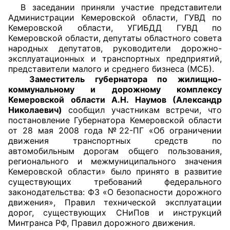
В заседании приняли участие представители
Администрации Кемеровской области, ГУВД по
Главная
Кемеровской области, УГИБДД ГУВД по
Кемеровской области, депутаты областного совета
Общественные советы
народных депутатов, руководители дорожно-
эксплуатационных и транспортных предприятий,
Общественные советы при территориальных
представители малого и среднего бизнеса (МСБ).
органах федеральных органов
Заместитель губернатора по жилищно-
коммунальному и дорожному комплексу
исполнительной власти
Кемеровской области А.Н. Наумов (Александр
Николаевич)
сообщил участникам встречи, что
Общественные советы по проведению
постановление Губернатора Кемеровской области
независимой оценки качества условий
от 28 мая 2008 года №22-ПГ «Об ограничении
оказания услуг
движения транспортных средств по
автомобильным дорогам общего пользования,
регионального и межмуниципального значения
О Палате
Кемеровской области» было принято в развитие
существующих требований федерального
Структура Палаты
законодательства: ФЗ «О безопасности дорожного
движения», Правил технической эксплуатации
Комиссии
дорог, существующих СНиПов и инструкций
Минтранса РФ, Правил дорожного движения.
Экспертный совет ОП КО