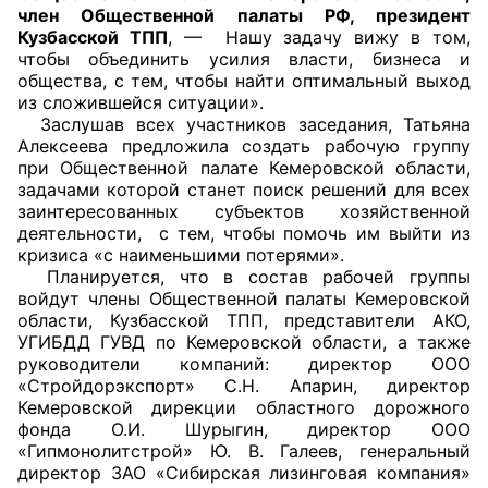
член Общественной палаты РФ, президент
Кузбасской ТПП
, — Нашу задачу вижу в том,
чтобы объединить усилия власти, бизнеса и
общества, с тем, чтобы найти оптимальный выход
из сложившейся ситуации».
Заслушав всех участников заседания, Татьяна
Алексеева предложила создать рабочую группу
при Общественной палате Кемеровской области,
задачами которой станет поиск решений для всех
заинтересованных субъектов хозяйственной
деятельности, с тем, чтобы помочь им выйти из
кризиса «с наименьшими потерями».
Планируется, что в состав рабочей группы
войдут члены Общественной палаты Кемеровской
области, Кузбасской ТПП, представители АКО,
УГИБДД ГУВД по Кемеровской области, а также
руководители компаний: директор ООО
«Стройдорэкспорт» С.Н. Апарин, директор
Кемеровской дирекции областного дорожного
фонда О.И. Шурыгин, директор ООО
«Гипмонолитстрой» Ю. В. Галеев, генеральный
директор ЗАО «Сибирская лизинговая компания»