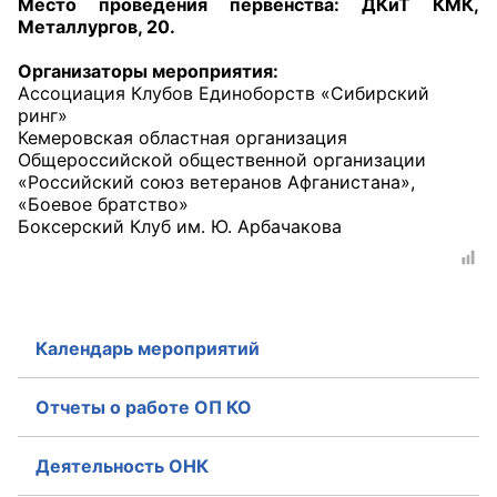
Место проведения первенства: ДКиТ КМК,
Металлургов, 20.
Совет ОП КО
Организаторы мероприятия:
Ассоциация Клубов Единоборств «Сибирский
Общественный штаб
ринг»
Кемеровская областная организация
Члены ОП КО
Общероссийской общественной организации
«Российский союз ветеранов Афганистана»,
Документы ОП КО
«Боевое братство»
Боксерский Клуб им. Ю. Арбачакова
Регламент ОП КО
Кодекс этики ОП КО
Положения
Календарь мероприятий
Соглашения
Отчеты о работе ОП КО
Рекомендации
Деятельность ОНК
Порядок работы ЦОН