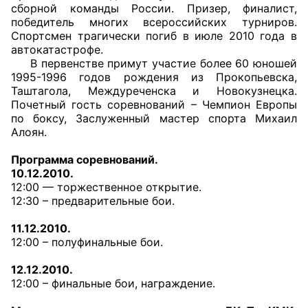
сборной команды России. Призер, финалист,
победитель многих всероссийских турниров.
Главная
Спортсмен трагически погиб в июле 2010 года в
автокатастрофе.
Общественные советы
В первенстве примут участие более 60 юношей
1995-1996 годов рождения из Прокопьевска,
Общественные советы при территориальных
Таштагола, Междуреченска и Новокузнецка.
Почетный гость соревнований – Чемпион Европы
органах федеральных органов
по боксу, Заслуженный мастер спорта Михаил
исполнительной власти
Алоян.
Общественные советы по проведению
Программа соревнований.
независимой оценки качества условий
10.12.2010.
12:00 — торжественное открытие.
оказания услуг
12:30 – предварительные бои.
О Палате
11.12.2010.
12:00 – полуфинальные бои.
Структура Палаты
12.12.2010.
Комиссии
12:00 – финальные бои, награждение.
Экспертный совет ОП КО