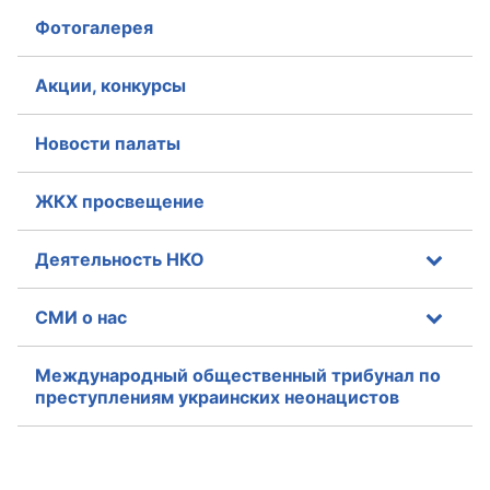
Фотогалерея
Аппарат ОП КО
УСТАВ ГКУ “АППАРАТ ОП КО”
Акции, конкурсы
Доходы руководителя за 2024 г.
Новости палаты
ЖКХ просвещение
Деятельность НКО
СМИ о нас
Международный общественный трибунал по
преступлениям украинских неонацистов