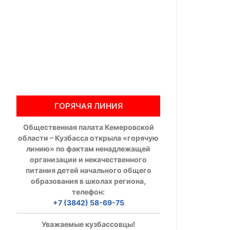
Общественны
Члены ОП КО
Документы ОП К
Регламент ОП
ГОРЯЧАЯ ЛИНИЯ
Кодекс этики
Общественная палата Кемеровской
Положения
области – Кузбасса открыла «горячую
линию» по фактам ненадлежащей
Соглашения
организации и некачественного
питания детей начального общего
Рекомендаци
образования в школах региона,
телефон:
Порядок раб
+7 (3842) 58-69-75
Аппарат ОП КО
Уважаемые кузбассовцы!