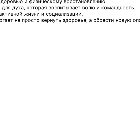
здоровью и физическому восстановлению.
 для духа, которая воспитывает волю и командность.
активной жизни и социализации.
гает не просто вернуть здоровье, а обрести новую опо
оветы
 советы при территориальных органах федеральных о
ой власти
 советы по проведению независимой оценки качества
уг
ты
овет ОП КО