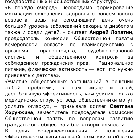
государственных и общественных структур».
«В первую очередь, необходимо формирование
Совет ОП КО
мотивации сохранения здоровья с совсем юного
возраста, ведь на сегодняшний день очень
большой уровень заболеваний сахарным диабетом
Общественный штаб
также и среди детей, – считает
Андрей Лопатин
,
председатель комиссии Общественной палаты
Члены ОП КО
Кемеровской области по взаимодействию с
органами правопорядка, судебно-правовой
Документы ОП КО
системы и общественного контроля за
соблюдением гражданских прав. – Рациональное
Регламент ОП КО
питание, физическая активность — вот что нужно
прививать с детства».
Кодекс этики ОП КО
«Участие общественных организаций в решении
любой проблемы, в том числе и этой,
даст большую эффективность, чем усилия только
Положения
медицинских структур, ведь общественники могут
усилить огласку», – призывала коллег
Светлана
Соглашения
Хорунжина
, заместитель председателя комиссии
Общественной палаты по вопросам развитию
Рекомендации
гражданского общества и благотворительности.
В целях совершенствования и повышения
Порядок работы ЦОН
эффективности национальной политики в области