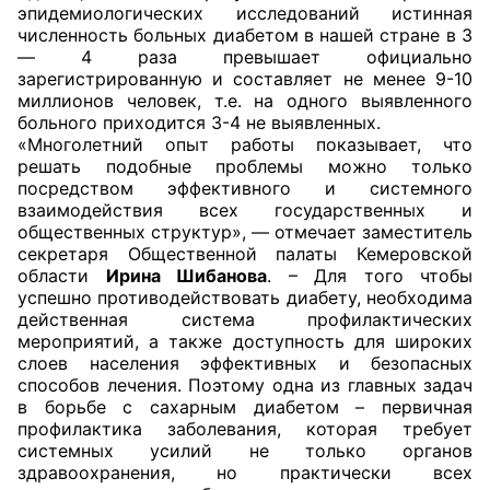
эпидемиологических исследований истинная
численность больных диабетом в нашей стране в 3
Главная
— 4 раза превышает официально
зарегистрированную и составляет не менее 9-10
Общественные советы
миллионов человек, т.е. на одного выявленного
больного приходится 3-4 не выявленных.
Общественные советы при территориальных
«Многолетний опыт работы показывает, что
решать подобные проблемы можно только
органах федеральных органов
посредством эффективного и системного
исполнительной власти
взаимодействия всех государственных и
общественных структур», — отмечает заместитель
Общественные советы по проведению
секретаря Общественной палаты Кемеровской
независимой оценки качества условий
области
Ирина Шибанова
. – Для того чтобы
успешно противодействовать диабету, необходима
оказания услуг
действенная система профилактических
мероприятий, а также доступность для широких
О Палате
слоев населения эффективных и безопасных
способов лечения. Поэтому одна из главных задач
Структура Палаты
в борьбе с сахарным диабетом – первичная
профилактика заболевания, которая требует
Комиссии
системных усилий не только органов
здравоохранения, но практически всех
Экспертный совет ОП КО