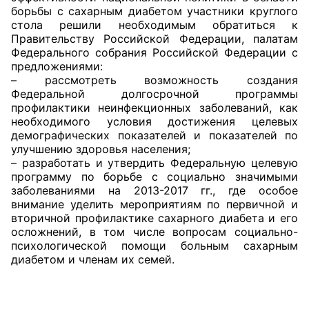
борьбы с сахарным диабетом участники круглого
Аппарат ОП КО
стола решили необходимым обратиться к
Правительству Российской Федерации, палатам
УСТАВ ГКУ “АППАРАТ ОП КО”
Федерального собрания Российской Федерации с
предложениями:
– рассмотреть возможность создания
Доходы руководителя за 2024 г.
Федеральной долгосрочной программы
профилактики неинфекционных заболеваний, как
необходимого условия достижения целевых
демографических показателей и показателей по
улучшению здоровья населения;
– разработать и утвердить Федеральную целевую
программу по борьбе с социально значимыми
заболеваниями на 2013-2017 гг., где особое
внимание уделить мероприятиям по первичной и
вторичной профилактике сахарного диабета и его
осложнений, в том числе вопросам социально-
психологической помощи больным сахарным
диабетом и членам их семей.