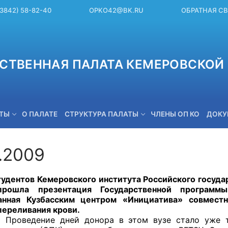
(3842) 58-82-40
OPKO42@BK.RU
ОБРАТНАЯ С
СТВЕННАЯ ПАЛАТА КЕМЕРОВСКОЙ 
ЕТЫ
О ПАЛАТЕ
СТРУКТУРА ПАЛАТЫ
ЧЛЕНЫ ОП КО
ДОКУ
2.2009
OPKO42@BK.RU
нтов Кемеровского института Российского государ
прошла презентация Государственной программ
ванная Кузбасским центром «Инициатива» совмес
переливания крови.
ие дней донора в этом вузе стало уже тради