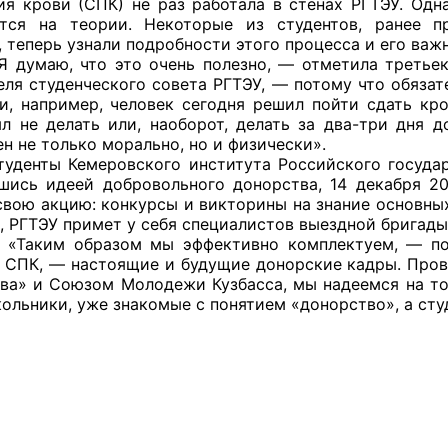
ия крови (СПК) не раз работала в стенах РГТЭУ. Одна
ется на теории. Некоторые из студентов, ранее п
 теперь узнали подробности этого процесса и его важ
, что это очень полезно, — отметила третьекурс
еля студенческого совета РГТЭУ, — потому что обяза
оветы
и, например, человек сегодня решил пойти сдать кров
л не делать или, наоборот, делать за два-три дня д
 советы при территориальных органах федеральных о
н не только морально, но и физически».
ой власти
 Кемеровского института Российского государств
шись идеей добровольного донорства, 14 декабря 2
 советы по проведению независимой оценки качества
свою акцию: конкурсы и викторины на знание основных
уг
я, РГТЭУ примет у себя специалистов выездной бригады
бразом мы эффективно комплектуем, — подчер
 СПК, — настоящие и будущие донорские кадры. Пров
ва» и Союзом Молодежи Кузбасса, мы надеемся на то,
ольники, уже знакомые с понятием «донорство», а сту
ты
овет ОП КО