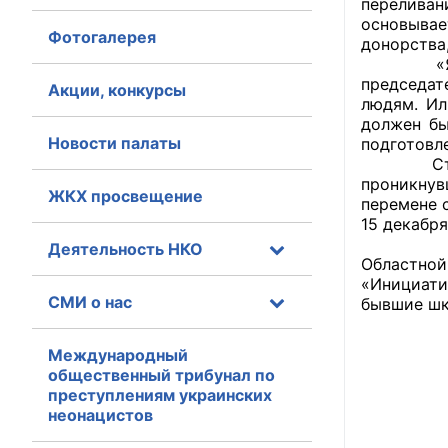
переливан
основыва
Фотогалерея
Главная
донорства,
«Я думаю
председат
Общественные с
Акции, конкурсы
людям. Ил
должен бы
Общественные
Новости палаты
подготовле
исполнительн
Студенты
проникнув
ЖКХ просвещение
Общественные
перемене 
оказания усл
15 декабр
«Таким о
Деятельность НКО
Областной
О Палате
«Инициати
СМИ о нас
бывшие шк
Структура Пала
Комиссии
Международный
общественный трибунал по
преступлениям украинских
Экспертный с
неонацистов
Совет ОП КО