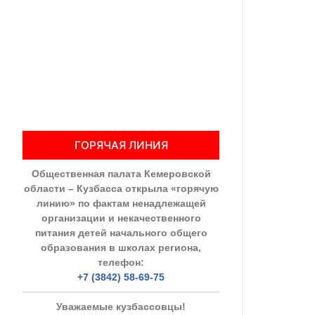
Общественны
Члены ОП КО
Документы ОП К
Регламент ОП
ГОРЯЧАЯ ЛИНИЯ
Кодекс этики
Общественная палата Кемеровской
Положения
области – Кузбасса открыла «горячую
линию» по фактам ненадлежащей
Соглашения
организации и некачественного
питания детей начального общего
Рекомендаци
образования в школах региона,
телефон:
Порядок раб
+7 (3842) 58-69-75
Аппарат ОП КО
Уважаемые кузбассовцы!