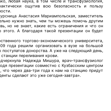
ко, любая наука, в том числе и трансфузиология,
рактически ощутив всю безопасность и пользу
ности.
ница Анастасия Мариампольская, заместитель
тельно нужно знать, чем ты можешь помочь другим
ь, но не знает, какие есть ограничения и что он
о этого. А благодаря такой презентации он будет
рганов
енного торгово-экономического университета,
009 года решили организовать в вузе на большой
 условий
 постулатов донорства. А уже на следующий день,
 станции переливания крови.
кнула Надежда Мишура, врач–трансфузиолог
одя презентации совместно с Кузбасским центром
 что через два-три года к нам на станцию придут
денты сделают это уже сегодня-завтра».