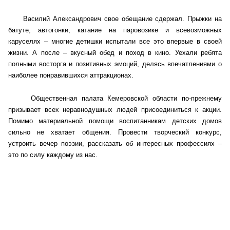
Василий Александрович свое обещание сдержал. Прыжки на
Главная
батуте, автогонки, катание на паровозике и всевозможных
каруселях – многие детишки испытали все это впервые в своей
Общественные советы
жизни. А после – вкусный обед и поход в кино. Уехали ребята
полными восторга и позитивных эмоций, делясь впечатлениями о
Общественные советы при территориальных
наиболее понравившихся аттракционах.
органах федеральных органов
исполнительной власти
Общественная палата Кемеровской области по-прежнему
призывает всех неравнодушных людей присоединиться к акции.
Общественные советы по проведению
Помимо материальной помощи воспитанникам детских домов
независимой оценки качества условий
сильно не хватает общения. Провести творческий конкурс,
оказания услуг
устроить вечер поэзии, рассказать об интересных профессиях –
это по силу каждому из нас.
О Палате
Структура Палаты
Комиссии
Экспертный совет ОП КО