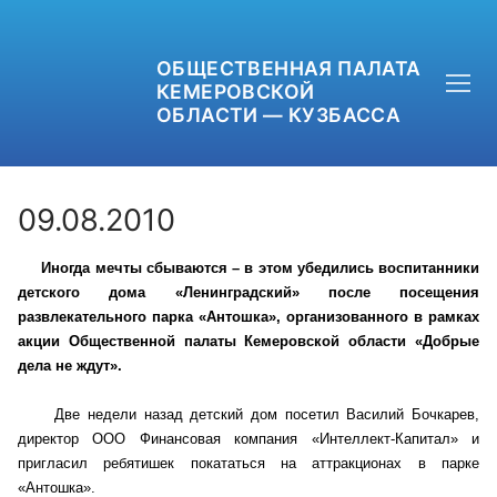
ОБЩЕСТВЕННАЯ ПАЛАТА
КЕМЕРОВСКОЙ
ОБЛАСТИ — КУЗБАССА
09.08.2010
Иногда мечты сбываются – в этом убедились воспитанники
+7 (3842) 58-82-40
детского дома «Ленинградский» после посещения
развлекательного парка «Антошка», организованного в рамках
OPKO42@BK.RU
акции Общественной палаты Кемеровской области «Добрые
дела не ждут».
ОБРАТНАЯ СВЯЗЬ
Две недели назад детский дом посетил Василий Бочкарев,
директор ООО Финансовая компания «Интеллект-Капитал» и
пригласил ребятишек покататься на аттракционах в парке
«Антошка».