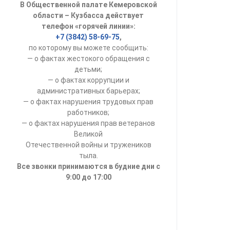
В Общественной палате Кемеровской
УСТАВ ГКУ “А
области – Кузбасса действует
телефон «горячей линии»:
Доходы руков
+7 (3842) 58-69-75
,
по которому вы можете сообщить:
— о фактах жестокого обращения с
детьми;
— о фактах коррупции и
административных барьерах;
— о фактах нарушения трудовых прав
работников;
— о фактах нарушения прав ветеранов
Великой
Отечественной войны и тружеников
тыла.
Все звонки принимаются в будние дни с
9:00 до 17:00