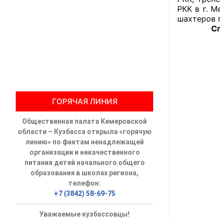
РКК в г. 
Общественны
шахтеров 
Справки 
Члены ОП КО
Документы ОП К
Регламент ОП
ГОРЯЧАЯ ЛИНИЯ
Кодекс этики
Общественная палата Кемеровской
Положения
области – Кузбасса открыла «горячую
линию» по фактам ненадлежащей
Соглашения
организации и некачественного
питания детей начального общего
Рекомендаци
образования в школах региона,
телефон:
Порядок раб
+7 (3842) 58-69-75
Аппарат ОП КО
Уважаемые кузбассовцы!