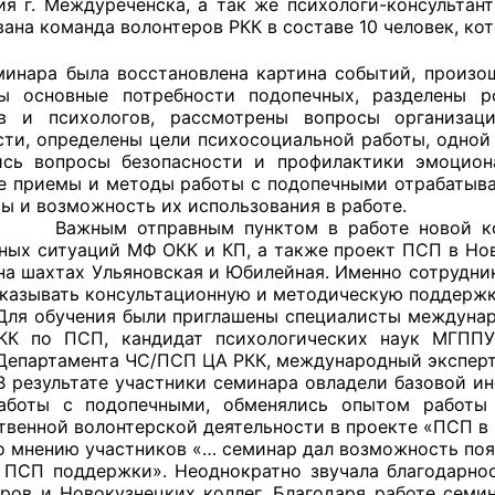
ия г. Междуреченска, а так же психологи-консультант
ана команда волонтеров РКК в составе 10 человек, кот
минара была восстановлена картина событий, произо
оветы
ны основные потребности подопечных, разделены р
ов и психологов, рассмотрены вопросы организац
сти, определены цели психосоциальной работы, одной
 советы при территориальных органах федеральных о
сь вопросы безопасности и профилактики эмоциона
ой власти
 приемы и методы работы с подопечными отрабатывал
ы и возможность их использования в работе.
 советы по проведению независимой оценки качества
отправным пунктом в работе новой команды
уг
ных ситуаций МФ ОКК и КП, а также проект ПСП в Но
на шахтах Ульяновская и Юбилейная. Именно сотрудник
оказывать консультационную и методическую поддержк
ения были приглашены специалисты международного
КК по ПСП, кандидат психологических наук МГППУ,
ты
Департамента ЧС/ПСП ЦА РКК, международный экспер
тате участники семинара овладели базовой инфор
аботы с подопечными, обменялись опытом работы
твенной волонтерской деятельности в проекте «ПСП в
овет ОП КО
ю участников «… семинар дал возможность появле
 ПСП поддержки». Неоднократно звучала благодарно
еров и Новокузнецких коллег. Благодаря работе семи