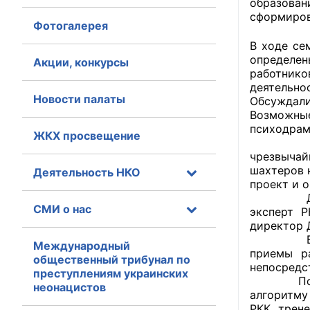
образован
сформиров
Фотогалерея
Главная
В ходе се
Общественные с
определе
Акции, конкурсы
работник
деятельно
Общественные
Новости палаты
Обсуждали
исполнительн
Возможные
психодрам
ЖКХ просвещение
Общественные
Важным 
оказания усл
чрезвычай
шахтеров 
Деятельность НКО
О Палате
проект и 
Для обуч
СМИ о нас
эксперт Р
Структура Пала
директор 
В резуль
Комиссии
Международный
приемы р
общественный трибунал по
непосредс
преступлениям украинских
Экспертный с
По мнени
неонацистов
алгоритму
Совет ОП КО
РКК, трен