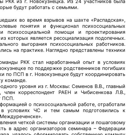
ы РКК из г. Новокузнецка. Из 24 участников была
орые будут работать с семьями.
шедших во время взрывов на шахте «Распадская»,
олевые понятия и функционал психосоциальных
ии психосоциальной помощи и проектирования
 из которых является ресоциализация подопечных.
рганов
льного выгорания психосоциальных работников.
ись на практике. Наглядно представлены техники
 условий
 РКК стал наработанный опыт в условиях
вокузнецке по поддержке родственников погибших
и по ПСП в г. Новокузнецке будут координировать
у команде.
 уровня из г. Москвы: Семенов В.В., главный
 член корреспондент РАЕН и Чибисенкова Л.В.,
т ПСП.
мацией о психосоциальной работе, отработали
 в условиях ЧС и тем самым подготовились к
 Междуреченске».
ния четкой системы организации и пошаговому
сть в адрес организаторов семинара – Федерации
нара, удалось сформировать собственную команду