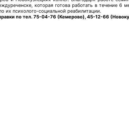
Междуреченске, которая готова работать в течение 6 
й штаб
по их психолого-социальной реабилитации.
по тел. 75-04-76 (Кемерово), 45-12-66 (Новоку
О
 КО
 ОП КО
и
оты ЦОН