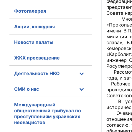
Федераци
представи
Фотогалерея
Главная
Совета на
Многие б
«Прокопье
Общественные с
Акции, конкурсы
имени В.П
милиции в
Общественные
Новости палаты
слава», В
исполнительн
Кемеровс
«Карболит
ЖКХ просвещение
Общественные
инженер О
оказания усл
Росуглепро
Рассмотре
Деятельность НКО
года, и з
О Палате
Рабочее д
СМИ о нас
проходил
Структура Пала
Советског
В услови
Комиссии
Международный
историчес
общественный трибунал по
Очевидна
преступлениям украинских
Экспертный с
отношения
неонацистов
согласию, 
Совет ОП КО
объединять