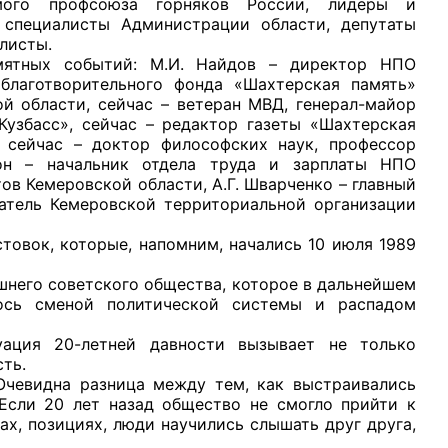
имого профсоюза горняков России, лидеры и
, специалисты Администрации области, депутаты
алисты.
тных событий: М.И. Найдов – директор НПО
 благотворительного фонда «Шахтерская память»
ой области, сейчас – ветеран МВД, генерал-майор
Кузбасс», сейчас – редактор газеты «Шахтерская
рганов
, сейчас – доктор философских наук, профессор
сон – начальник отдела труда и зарплаты НПО
ов Кемеровской области, А.Г. Шварченко – главный
 условий
датель Кемеровской территориальной организации
овок, которые, напомним, начались 10 июля 1989
него советского общества, которое в дальнейшем
ось сменой политической системы и распадом
ция 20-летней давности вызывает не только
ость.
евидна разница между тем, как выстраивались
 Если 20 лет назад общество не смогло прийти к
дах, позициях, люди научились слышать друг друга,