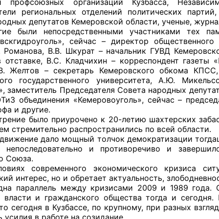
и профсоюзных организаций Кузбасса, Независ
тели региональных отделений политических партий
родных депутатов Кемеровской области, ученые, журн
ыли непосредственными участниками тех памя
вскгидроуголь», сейчас – директор общественного
оветы
. Романова, В.В. Шкурат – начальник ГУВД Кемеровск
 отставке, В.С. Кладчихин – корреспондент газеты «
 советы при территориальных органах федеральных о
.В. Желтов – секретарь Кемеровского обкома КПСС
ой власти
кого государственного университета, А.Ю. Микель
», заместитель Председателя Совета народных депутат
 советы по проведению независимой оценки качества
ТиЗ объединения «Кемеровоуголь», сейчас – предсе
уг
фа и другие.
ние было приурочено к 20-летию шахтерских забаст
атем стремительно распространились по всей области.
вижение дало мощный толчок демократизации тогдаш
о непоследовательно и противоречиво и завершил
ты
о Союза.
ях современного экономического кризиса ситуа
кий интерес, но и обретает актуальность, злободневн
 параллель между кризисами 2009 и 1989 года. Оч
овет ОП КО
 власти и гражданского общества тогда и сегодня.
то сегодня в Кузбассе, по крупному, при разных взгля
 усилия в работе на созидание.