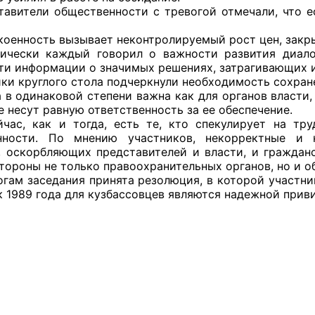
тели общественности с тревогой отмечали, что ес
й штаб
нность вызывает неконтролируемый рост цен, закры
ски каждый говорил о важности развития диалога
ти информации о значимых решениях, затрагивающих 
 круглого стола подчеркнули необходимость сохране
О
а в одинаковой степени важна как для органов власти
е несут равную ответственность за ее обеспечение.
 КО
как и тогда, есть те, кто спекулирует на трудно
енности. По мнению участников, некорректные и 
 ОП КО
, оскорбляющих представителей и власти, и граждан
стороны не только правоохранительных органов, но и 
 заседания принята резолюция, в которой участни
к 1989 года для кузбассовцев являются надежной прив
и
оты ЦОН