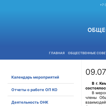
+7 
ОБЩЕ
ГЛАВНАЯ
ОБЩЕСТВЕННЫЕ СОВ
09.0
Календарь мероприятий
+7 (3842) 58-82-40
В г. Кеме
состоялось
Отчеты о работе ОП КО
В меропри
члены Общ
Деятельность ОНК
взаимодей