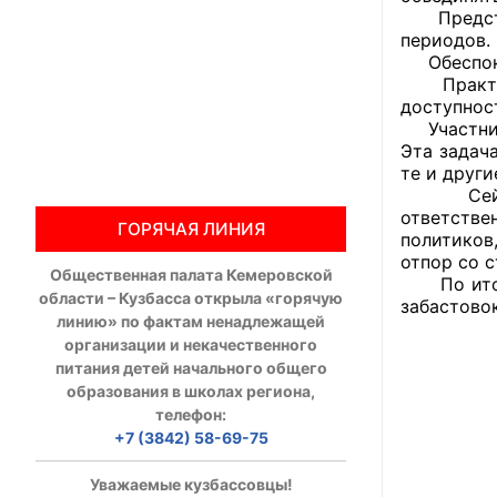
Представи
периодов.
Общественны
Обеспокое
Практиче
Члены ОП КО
доступнос
Участники
Документы ОП К
Эта задач
те и други
Регламент ОП
Сейчас, 
ответств
ГОРЯЧАЯ ЛИНИЯ
Кодекс этики
политиков
отпор со 
Общественная палата Кемеровской
Положения
По итогам
области – Кузбасса открыла «горячую
забастово
линию» по фактам ненадлежащей
Соглашения
организации и некачественного
питания детей начального общего
Рекомендаци
образования в школах региона,
телефон:
Порядок раб
+7 (3842) 58-69-75
Аппарат ОП КО
Уважаемые кузбассовцы!