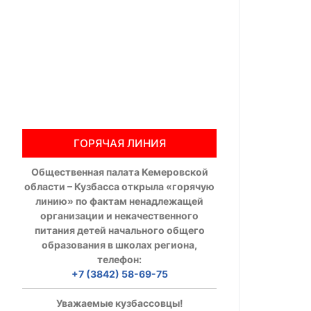
Общественны
Члены ОП КО
Документы ОП К
Регламент ОП
ГОРЯЧАЯ ЛИНИЯ
Кодекс этики
Общественная палата Кемеровской
Положения
области – Кузбасса открыла «горячую
линию» по фактам ненадлежащей
Соглашения
организации и некачественного
питания детей начального общего
Рекомендаци
образования в школах региона,
телефон:
Порядок раб
+7 (3842) 58-69-75
Аппарат ОП КО
Уважаемые кузбассовцы!