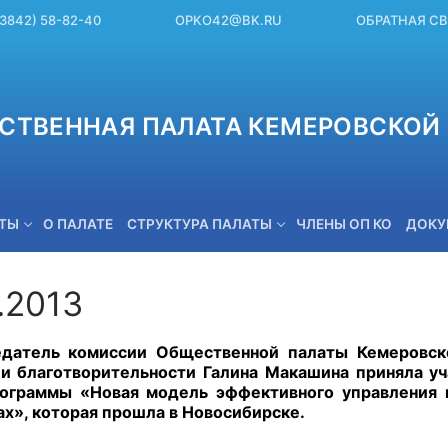
(3842) 58-82-40
OPKO42@BK.RU
ОБРАТНАЯ С
СТВЕННАЯ ПАЛАТА КЕМЕРОВСКОЙ 
ЕТЫ
О ПАЛАТЕ
СТРУКТУРА ПАЛАТЫ
ЧЛЕНЫ ОП КО
ДОКУ
.2013
OPKO42@BK.RU
датель комиссии Общественной палаты Кемеровско
и благотворительности Галина Макашина приняла у
ограммы «Новая модель эффективного управления 
ах», которая прошла в Новосибирске.