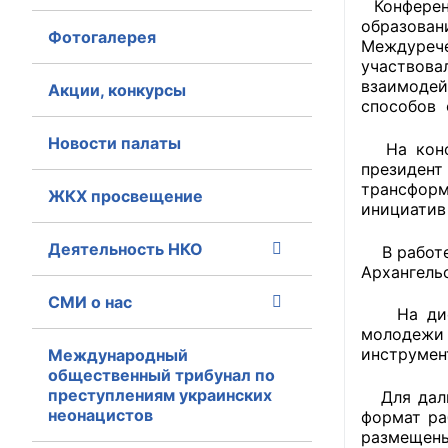
Конферен
образова
Фотогалерея
Главная
Междуреч
участвова
Общественные с
взаимоде
Акции, конкурсы
способов 
Общественные
Новости палаты
На конфер
исполнительн
президент
трансформ
ЖКХ просвещение
Общественные
инициатив 
оказания усл
Деятельность НКО
В работе 
О Палате
Архангель
СМИ о нас
Структура Пала
На диску
молодежи 
Комиссии
инструмен
Международный
общественный трибунал по
преступлениям украинских
Экспертный с
Для дальн
неонацистов
формат ра
размещены
Совет ОП КО