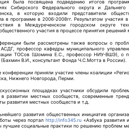
ция была посвящена подведению итогов программ
ниях Сибирского Федерального округа и Дальнего
енска, в которую входили представители обществ
ла в программе в 2006-2008гг. Результатом участия 
оветы
йствия в Междуреченском городском округе тех
общественного участия в процессе принятия решений м
 советы при территориальных органах федеральных о
енции были рассмотрены также вопросы о проблема
ой власти
 АСДГ, профессор кафедры муниципального управлен
ации ТОСов (Шомина Е.С., профессор НИУ-ВШЭ), о п
 советы по проведению независимой оценки качества
(Бахмин В.И., консультант Фонда Ч.С.Мотта в России).
уг
конференции приняли участие члены коалиции «Регио
ска, Нижнего Новгорода, Перми.
ты
ссионных площадках участники обсудили проблемы
в развитии местных сообществ, современные тренд
ты развития местных сообществ и т.д.
овет ОП КО
ейшего развития общественных инициатив организа
боты через портал
http://info345.ru
«Азбука развития 
 лучшие социальные практики по решению проблем м