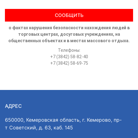
СООБЩИТЬ
о фактах нарушения безопасности нахождения людей в
торговых центрах, досуговых учреждениях, на
общественных объектах и в местах массового отдыха.
Телефоны:
+7 (3842) 58-82-40
+7 (3842) 58-69-75
АДРЕС
650000, Кемеровская область, г. Кемерово, пр-
т Советский, д. 63, каб. 145