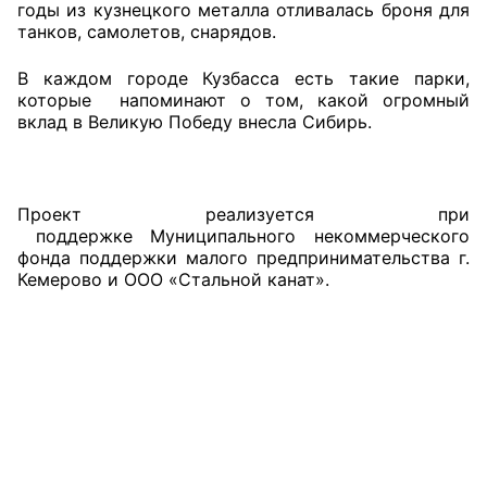
годы из кузнецкого металла отливалась броня для
танков, самолетов, снарядов.
Совет ОП КО
В каждом городе Кузбасса есть такие парки,
Общественный штаб
которые напоминают о том, какой огромный
вклад в Великую Победу внесла Сибирь.
Члены ОП КО
Документы ОП КО
Проект реализуется при
поддержке Муниципального некоммерческого
Регламент ОП КО
фонда поддержки малого предпринимательства г.
Кемерово и ООО «Стальной канат».
Кодекс этики ОП КО
Положения
Соглашения
Рекомендации
Порядок работы ЦОН