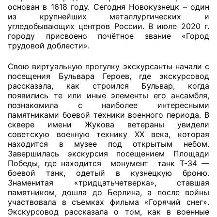
основан в 1618 году. Сегодня Новокузнецк – один
из крупнейших металлургических и
Главная
угледобывающих центров России. В июле 2020 г.
городу присвоено почётное звание «Город
Общественные советы
трудовой доблести».
Общественные советы при территориальных
Свою виртуальную прогулку экскурсанты начали с
органах федеральных органов
посещения Бульвара Героев, где экскурсовод
рассказала, как строился Бульвар, когда
исполнительной власти
появились те или иные элементы его ансамбля,
познакомила с наиболее интересными
Общественные советы по проведению
памятниками боевой техники военного периода. В
независимой оценки качества условий
сквере имени Жукова ветераны увидели
оказания услуг
советскую военную технику XX века, которая
находится в музее под открытым небом.
О Палате
Завершилась экскурсия посещением Площади
Победы, где находится монумент танк Т-34 —
боевой танк, одетый в кузнецкую броню.
Структура Палаты
Знаменитая «тридцатьчетверка», ставшая
памятником, дошла до Берлина, а после войны
Комиссии
участвовала в съемках фильма «Горячий снег».
Экскурсовод рассказала о том, как в военные
Экспертный совет ОП КО