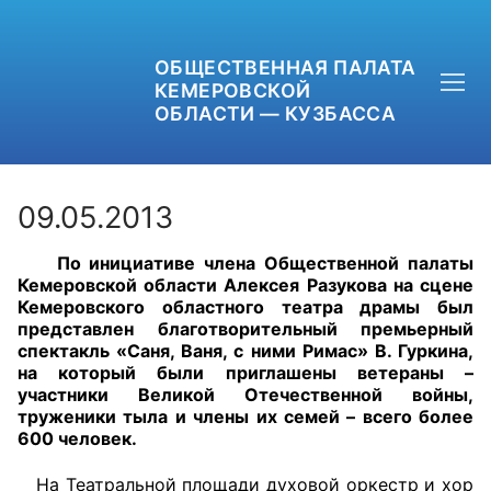
ОБЩЕСТВЕННАЯ ПАЛАТА
КЕМЕРОВСКОЙ
ОБЛАСТИ — КУЗБАССА
09.05.2013
По инициативе члена Общественной палаты
+7 (3842) 58-82-40
Кемеровской области Алексея Разукова на сцене
Кемеровского областного театра драмы был
OPKO42@BK.RU
представлен благотворительный премьерный
спектакль «Саня, Ваня, с ними Римас» В. Гуркина,
на который были приглашены ветераны –
ОБРАТНАЯ СВЯЗЬ
участники Великой Отечественной войны,
труженики тыла и члены их семей – всего более
600 человек.
На Театральной площади духовой оркестр и хор