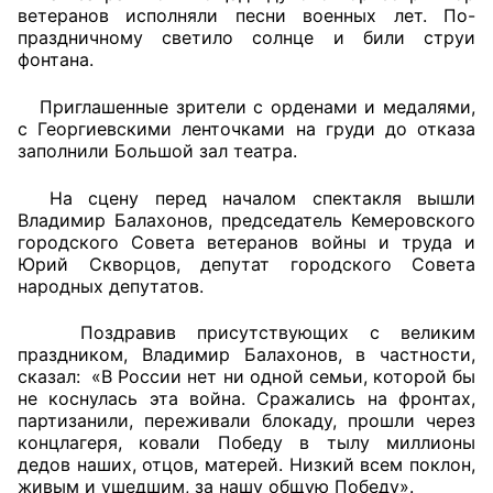
ветеранов исполняли песни военных лет. По-
праздничному светило солнце и били струи
Главная
фонтана.
Общественные советы
Приглашенные зрители с орденами и медалями,
с Георгиевскими ленточками на груди до отказа
Общественные советы при территориальных
заполнили Большой зал театра.
органах федеральных органов
исполнительной власти
На сцену перед началом спектакля вышли
Владимир Балахонов, председатель Кемеровского
городского Совета ветеранов войны и труда и
Общественные советы по проведению
Юрий Скворцов, депутат городского Совета
независимой оценки качества условий
народных депутатов.
оказания услуг
Поздравив присутствующих с великим
О Палате
праздником, Владимир Балахонов, в частности,
сказал: «В России нет ни одной семьи, которой бы
Структура Палаты
не коснулась эта война. Сражались на фронтах,
партизанили, переживали блокаду, прошли через
концлагеря, ковали Победу в тылу миллионы
Комиссии
дедов наших, отцов, матерей. Низкий всем поклон,
живым и ушедшим, за нашу общую Победу».
Экспертный совет ОП КО