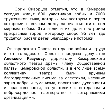
Юрий Скворцов отметил, что в Кемерове
Совет ОП КО
сегодня живут 600 участников войны и 7000
тружеников тыла, которых мы чествуем и перед
Общественный штаб
которыми в вечном долгу за счастье жить под
мирным небом. Эти люди и их дети построили
Члены ОП КО
прекрасный город, которому скоро 95 лет, где
трудятся, растят детей благодарные потомки.
Документы ОП КО
От городского Совета ветеранов войны и труда
Регламент ОП КО
и от городского Совета народных депутатов
Алексею Разукову
, директору Кемеровского
областного театра драмы, члену Общественной
Кодекс этики ОП КО
палаты Кемеровской области, и в его лице всему
коллективу театра были вручены
Положения
благодарственные письма за спектакли, несущие
заряд добра и гуманизма, воспитание духовности
Соглашения
и нравственности, за уважение к ветеранам и
добросердечное партнерство с ветеранскими
Рекомендации
организациями.
Порядок работы ЦОН