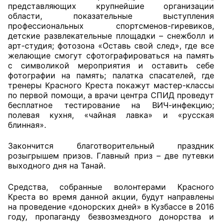
представляющих крупнейшие организации
области, показательные выступления
Совет ОП КО
профессиональных спортсменов-гиревиков,
детские развлекательные площадки – снежболл и
Общественный штаб
арт-студия; фотозона «Оставь свой след», где все
желающие смогут сфотографироваться на память
Члены ОП КО
с символикой мероприятия и оставить себе
фотографии на память; палатка спасателей, где
тренеры Красного Креста покажут мастер-классы
Документы ОП КО
по первой помощи, а врачи центра СПИД проведут
бесплатное тестирование на ВИЧ-инфекцию;
Регламент ОП КО
полевая кухня, «чайная лавка» и «русская
блинная».
Кодекс этики ОП КО
Закончится благотворительный праздник
Положения
розыгрышем призов. Главный приз – две путевки
выходного дня на Танай.
Соглашения
Средства, собранные волонтерами Красного
Рекомендации
Креста во время данной акции, будут направлены
на проведение «донорских дней» в Кузбассе в 2016
Порядок работы ЦОН
году, пропаганду безвозмездного донорства и