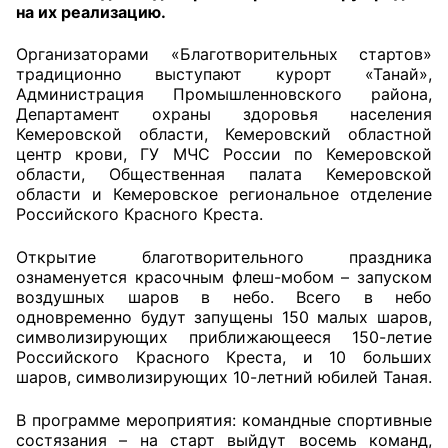
на их реализацию.
Главная
Организаторами «Благотворительных стартов»
традиционно выступают курорт «Танай»,
Общественные советы
Администрация Промышленновского района,
Департамент охраны здоровья населения
Общественные советы при территориальных
Кемеровской области, Кемеровский областной
органах федеральных органов
центр крови, ГУ МЧС России по Кемеровской
области, Общественная палата Кемеровской
исполнительной власти
области и Кемеровское региональное отделение
Российского Красного Креста.
Общественные советы по проведению
независимой оценки качества условий
Открытие благотворительного праздника
оказания услуг
ознаменуется красочным флеш-мобом – запуском
воздушных шаров в небо. Всего в небо
О Палате
одновременно будут запущены 150 малых шаров,
символизирующих приближающееся 150-летие
Российского Красного Креста, и 10 больших
Структура Палаты
шаров, символизирующих 10-летний юбилей Таная.
Комиссии
В программе мероприятия: командные спортивные
состязания – на старт выйдут восемь команд,
Экспертный совет ОП КО