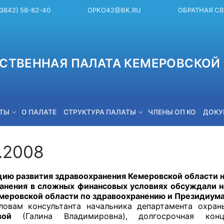
(3842) 58-82-40
OPKO42@BK.RU
ОБРАТНАЯ С
СТВЕННАЯ ПАЛАТА КЕМЕРОВСКОЙ 
ЕТЫ
О ПАЛАТЕ
СТРУКТУРА ПАЛАТЫ
ЧЛЕНЫ ОП КО
ДОКУ
2.2008
OPKO42@BK.RU
 развития здравоохранения Кемеровской области на
анения в сложных финансовых условиях обсуждали 
меровской области по здравоохранению и Президиума
м консультанта начальника департамента охраны
вой
(Галина Владимировна), долгосрочная конц