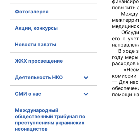
финансир
повысить 
Фотогалерея
Главная
Между тем
межтеррит
медицинск
Общественные с
Акции, конкурсы
Обсудив п
его с уче
Общественные
Новости палаты
направлен
исполнительн
В ходе за
году меры
ЖКХ просвещение
Общественные
расходов 
оказания усл
«Несмотр
комиссии 
Деятельность НКО
— Для нас
О Палате
обеспечен
СМИ о нас
помощи на
Структура Пала
Комиссии
Международный
общественный трибунал по
преступлениям украинских
Экспертный с
неонацистов
Совет ОП КО