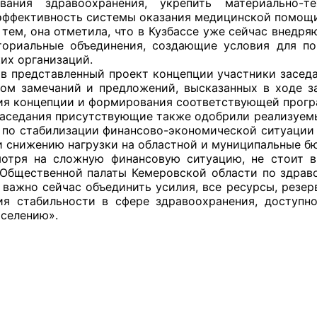
ования здравоохранения, укрепить материально-т
эффективность системы оказания медицинской помощи
, она отметила, что в Кузбассе уже сейчас внедряю
ориальные объединения, создающие условия для по
их организаций.
оветы
редставленный проект концепции участники заседа
том замечаний и предложений, высказанных в ходе з
 советы при территориальных органах федеральных о
ия концепции и формирования соответствующей прог
ой власти
седания присутствующие также одобрили реализуемые
 по стабилизации финансово-экономической ситуации 
 советы по проведению независимой оценки качества
и снижению нагрузки на областной и муниципальные б
уг
я на сложную финансовую ситуацию, не стоит впа
Общественной палаты Кемеровской области по здра
 важно сейчас объединить усилия, все ресурсы, резер
ия стабильности в сфере здравоохранения, доступн
селению».
ты
овет ОП КО