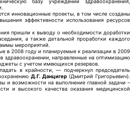
ехническую базу учреждений здравоохранения,
.
тся инновационные проекты, в том числе созданы
вышения эффективности использования ресурсов
ния пришли к выводу о необходимости доработки
аседания, а также детальной проработки каждого
рганов
раммы мероприятий.
 в 2008 году и планируемые к реализации в 2009
в здравоохранении, направленные на оптимизацию
 условий
юджеты с учетом имеющихся резервов.
дать в крайности, — подчеркнул председатель
воохранению
Д.Г. Данцигер
(Дмитрий Григорьевич).
вы и возможности на выполнение главной задачи –
ости и высокого качества оказания медицинской