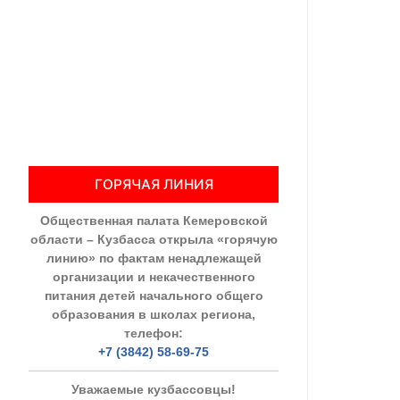
Общественны
Члены ОП КО
Документы ОП К
Регламент ОП
ГОРЯЧАЯ ЛИНИЯ
Кодекс этики
Общественная палата Кемеровской
Положения
области – Кузбасса открыла «горячую
линию» по фактам ненадлежащей
Соглашения
организации и некачественного
питания детей начального общего
Рекомендаци
образования в школах региона,
телефон:
Порядок раб
+7 (3842) 58-69-75
Аппарат ОП КО
Уважаемые кузбассовцы!