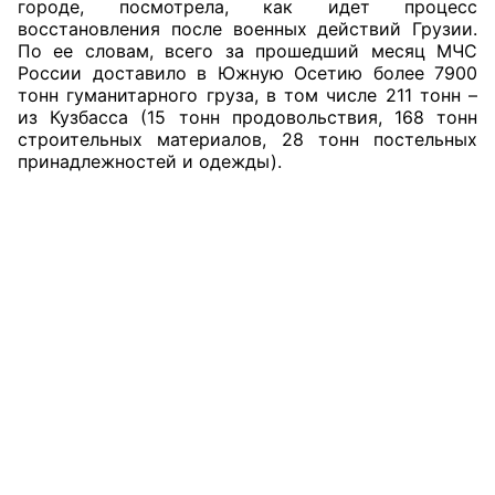
городе, посмотрела, как идет процесс
восстановления после военных действий Грузии.
Совет ОП КО
По ее словам, всего за прошедший месяц МЧС
России доставило в Южную Осетию более 7900
Общественный штаб
тонн гуманитарного груза, в том числе 211 тонн –
из Кузбасса (15 тонн продовольствия, 168 тонн
строительных материалов, 28 тонн постельных
Члены ОП КО
принадлежностей и одежды).
Документы ОП КО
Регламент ОП КО
Кодекс этики ОП КО
Положения
Соглашения
Рекомендации
Порядок работы ЦОН