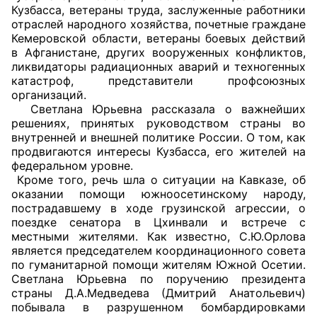
Кузбасса, ветераны труда, заслуженные работники
отраслей народного хозяйства, почетные граждане
Главная
Кемеровской области, ветераны боевых действий
в Афганистане, других вооруженных конфликтов,
Общественные советы
ликвидаторы радиационных аварий и техногенных
катастроф, представители профсоюзных
Общественные советы при территориальных
организаций.
органах федеральных органов
Светлана Юрьевна рассказала о важнейших
решениях, принятых руководством страны во
исполнительной власти
внутренней и внешней политике России. О том, как
продвигаются интересы Кузбасса, его жителей на
Общественные советы по проведению
федеральном уровне.
независимой оценки качества условий
Кроме того, речь шла о ситуации на Кавказе, об
оказания услуг
оказании помощи южноосетинскому народу,
пострадавшему в ходе грузинской агрессии, о
поездке сенатора в Цхинвали и встрече с
О Палате
местными жителями. Как известно, С.Ю.Орлова
является председателем координационного совета
Структура Палаты
по гуманитарной помощи жителям Южной Осетии.
Светлана Юрьевна по поручению президента
Комиссии
страны Д.А.Медведева (Дмитрий Анатольевич)
побывала в разрушенном бомбардировками
Экспертный совет ОП КО