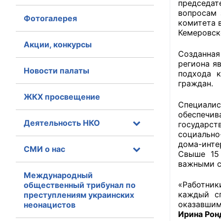
председат
вопросам 
Фотогалерея
Главная
комитета 
Кемеровск
Общественные с
Акции, конкурсы
Созданна
Общественные
региона я
Новости палаты
подхода 
исполнительн
граждан.
ЖКХ просвещение
Общественные
Специалис
оказания усл
обеспечив
Деятельность НКО
государст
О Палате
социально
дома-инте
СМИ о нас
Структура Пала
Свыше 15 
важными с
Комиссии
Международный
«Работник
общественный трибунал по
каждый сп
преступлениям украинских
Экспертный с
оказавшим
неонацистов
Ирина Рон
Совет ОП КО