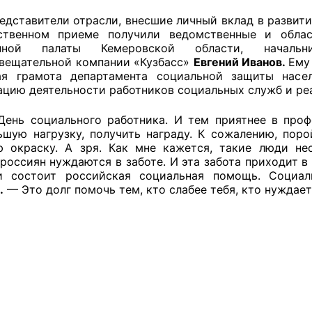
едставители отрасли, внесшие личный вклад в развит
й штаб
ственном приеме получили ведомственные и обла
енной палаты Кемеровской области, начальн
вещательной компании «Кузбасс»
Евгений Иванов.
Ему
ая грамота департамента социальной защиты насе
О
ацию деятельности работников социальных служб и ре
 КО
День социального работника. И тем приятнее в проф
ьшую нагрузку, получить награду. К сожалению, пор
 ОП КО
ю окраску. А зря. Как мне кажется, такие люди н
россиян нуждаются в заботе. И эта забота приходит 
и состоит российская социальная помощь. Социал
.
— Это долг помочь тем, кто слабее тебя, кто нуждае
и
оты ЦОН