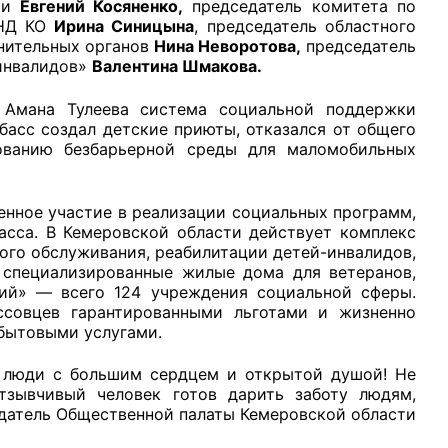
сти
Евгений Косяненко,
председатель комитета по
СНД КО
Ирина Синицына
, председатель областного
анительных органов
Нина Неворотова,
председатель
инвалидов»
Валентина Шмакова.
 Амана Тулеева система социальной поддержки
рганов
збасс создал детские приюты, отказался от общего
ованию безбарьерной среды для маломобильных
 условий
нное участие в реализации социальных программ,
асса. В Кемеровской области действует комплекс
ого обслуживания, реабилитации детей-инвалидов,
 специализированные жилые дома для ветеранов,
кий» — всего 124 учреждения социальной сферы.
ссовцев гарантированными льготами и жизненно
 бытовыми услугами.
о люди с большим сердцем и открытой душой! Не
тзывчивый человек готов дарить заботу людям,
датель Общественной палаты Кемеровской области