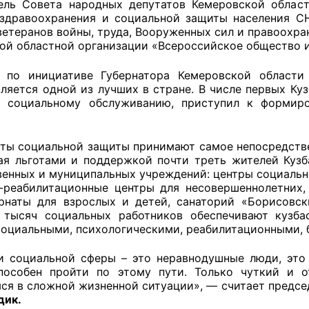
ель Совета народных депутатов Кемеровской обла
здравоохранения и социальной защиты населения 
ветеранов войны, труда, Вооруженных сил и правоохр
ой областной организации «Всероссийское общество 
оветы
я по инициативе Губернатора Кемеровской области
 советы при территориальных органах федеральных о
вляется одной из лучших в стране. В числе первых Ку
к социальному обслуживанию, приступил к формир
ой власти
 советы по проведению независимой оценки качества
ты социальной защиты принимают самое непосредстве
уг
ая льготами и поддержкой почти треть жителей Кузб
венных и муниципальных учреждений: центры социальн
-реабилитационные центры для несовершеннолетних,
рнаты для взрослых и детей, санаторий «Борисовс
ты
тысяч социальных работников обеспечивают кузба
оциальными, психологическими, реабилитационными,
и социальной сферы – это неравнодушные люди, эт
особен пройти по этому пути. Только чуткий и о
овет ОП КО
ся в сложной жизненной ситуации», — считает предсе
дик.