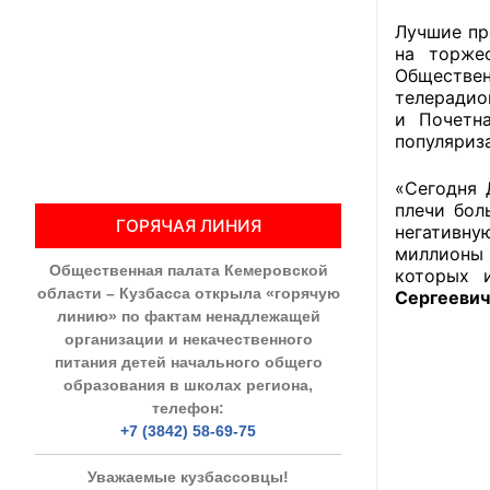
Лучшие пр
Общественны
на торже
Обществ
Члены ОП КО
телерадио
и Почетн
Документы ОП К
популяриз
Регламент ОП
«Сегодня 
плечи бол
ГОРЯЧАЯ ЛИНИЯ
Кодекс этики
негативну
миллионы 
Общественная палата Кемеровской
которых 
Положения
области – Кузбасса открыла «горячую
Сергеевич
линию» по фактам ненадлежащей
Соглашения
организации и некачественного
питания детей начального общего
Рекомендаци
образования в школах региона,
телефон:
Порядок раб
+7 (3842) 58-69-75
Аппарат ОП КО
Уважаемые кузбассовцы!