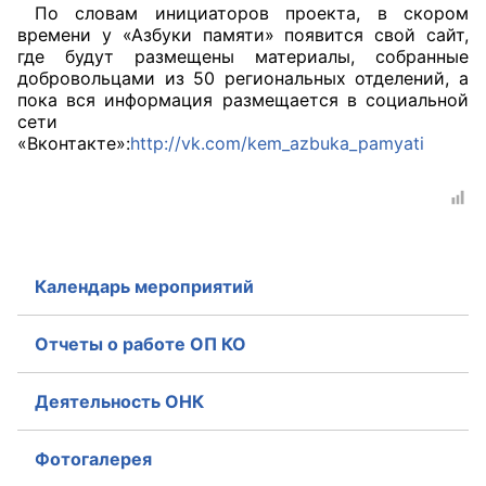
По словам инициаторов проекта, в скором
Аппарат ОП КО
времени у «Азбуки памяти» появится свой сайт,
где будут размещены материалы, собранные
добровольцами из 50 региональных отделений, а
УСТАВ ГКУ “АППАРАТ ОП КО”
пока вся информация размещается в социальной
сети
Доходы руководителя за 2024 г.
«Вконтакте»:
http://vk.com/kem_azbuka_pamyati
Календарь мероприятий
Отчеты о работе ОП КО
Деятельность ОНК
Фотогалерея