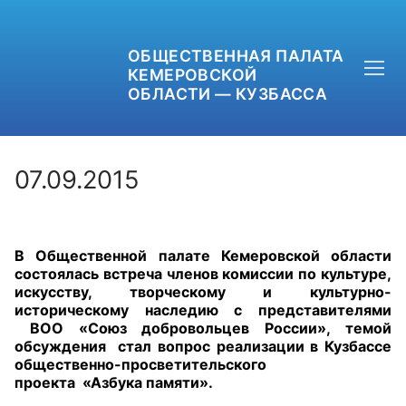
ОБЩЕСТВЕННАЯ ПАЛАТА
КЕМЕРОВСКОЙ
ОБЛАСТИ — КУЗБАССА
07.09.2015
+7 (3842) 58-82-40
В Общественной палате Кемеровской области
OPKO42@BK.RU
состоялась встреча членов комиссии по культуре,
искусству, творческому и культурно-
ОБРАТНАЯ СВЯЗЬ
историческому наследию с представителями
ВОО «Союз добровольцев России»
, темой
обсуждения стал вопрос реализации в Кузбассе
общественно-просветительского
проекта
«Азбука памяти»
.