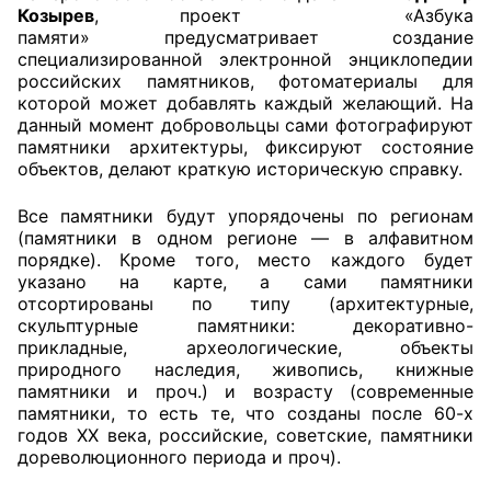
Козырев
, проект
«Азбука
памяти»
предусматривает создание
Совет ОП КО
специализированной электронной энциклопедии
российских памятников, фотоматериалы для
Общественный штаб
которой может добавлять каждый желающий. На
данный момент добровольцы сами фотографируют
Члены ОП КО
памятники архитектуры, фиксируют состояние
объектов, делают краткую историческую справку.
Документы ОП КО
Все памятники будут упорядочены по регионам
(памятники в одном регионе — в алфавитном
Регламент ОП КО
порядке). Кроме того, место каждого будет
указано на карте, а сами памятники
Кодекс этики ОП КО
отсортированы по типу (архитектурные,
скульптурные памятники: декоративно-
Положения
прикладные, археологические, объекты
природного наследия, живопись, книжные
Соглашения
памятники и проч.) и возрасту (современные
памятники, то есть те, что созданы после 60-х
Рекомендации
годов XX века, российские, советские, памятники
дореволюционного периода и проч).
Порядок работы ЦОН