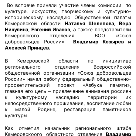
Во встрече приняли участие члены комиссии
по
культуре, искусству, творческому и культурно-
Главная
историческому наследию Общественной палаты
Кемеровской области
Наталья Шелепова, Вера
Общественные советы
Никулина, Евгений Иванов,
а также представители
Кемеровского отделения
ВОО «Союз
Общественные советы при территориальных
добровольцев России»
Владимир Козырев и
органах федеральных органов
Алексей Принцев.
исполнительной власти
В Кемеровской области по инициативе
регионального отделения Всероссийской
Общественные советы по проведению
общественной организации «Союз добровольцев
независимой оценки качества условий
России» начал работу федеральный общественно-
оказания услуг
просветительский проект «Азбука памяти»,
главная его цель – привлечение внимания россиян
О Палате
к культурному наследию территории их
непосредственного проживания, воспитание любви
к малой Родине, реставрация памятников
Структура Палаты
культуры.
Комиссии
Как отметил начальник регионального штаба
Кемеровскоого областного отделения
Владимир
Экспертный совет ОП КО