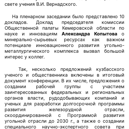
свете учения В.И. Вернадского.
Главная
На пленарном заседании было представлено 10
докладов. Доклад председателя комиссии
Общественные советы
Общественной палаты Кемеровской области по
науке и инновациям
Александра Копытова
о
Общественные советы при территориальных
минерально-сырьевых ресурсах как важном
органах федеральных органов
потенциале инновационного развития угольно-
металлургического комплекса вызвал большой
исполнительной власти
интерес у коллег.
Общественные советы по проведению
Так, несколько предложений кузбасского
независимой оценки качества условий
ученого и общественника включены в итоговый
оказания услуг
документ конференции. В их числе, предложения о
создании рабочей группы с участием
О Палате
заинтересованных федеральных и региональных
органов власти, рудодобывающих компаний и
ученых для разработки долгосрочной программы
Структура Палаты
развития железорудной отрасли,
скоординированной с Программой развития
Комиссии
угольной отрасли до 2030 г., а также о создании
специального научно-экспертного совета при
Экспертный совет ОП КО