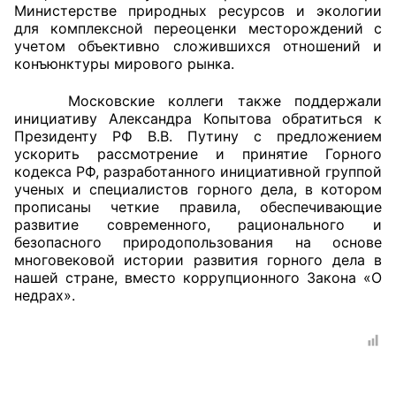
Министерстве природных ресурсов и экологии
для комплексной переоценки месторождений с
Совет ОП КО
учетом объективно сложившихся отношений и
конъюнктуры мирового рынка.
Общественный штаб
Московские коллеги также поддержали
Члены ОП КО
инициативу Александра Копытова обратиться к
Президенту РФ В.В. Путину с предложением
Документы ОП КО
ускорить рассмотрение и принятие Горного
кодекса РФ, разработанного инициативной группой
ученых и специалистов горного дела, в котором
Регламент ОП КО
прописаны четкие правила, обеспечивающие
развитие современного, рационального и
Кодекс этики ОП КО
безопасного природопользования на основе
многовековой истории развития горного дела в
Положения
нашей стране, вместо коррупционного Закона «О
недрах».
Соглашения
Рекомендации
Порядок работы ЦОН