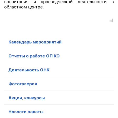
воспитания и краеведческой деятельности в
областном центре.
Совет ОП КО
Общественный штаб
Члены ОП КО
Календарь мероприятий
Документы ОП КО
Отчеты о работе ОП КО
Регламент ОП КО
Кодекс этики ОП КО
Деятельность ОНК
Положения
Фотогалерея
Соглашения
Акции, конкурсы
Рекомендации
Новости палаты
Порядок работы ЦОН