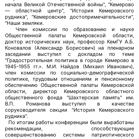
начала Великой Отечественной войны", "Кемерово
— областной центр", "История Кемеровского
Главная
рудника", "Кемеровские достопримечательности",
"Наши земляки.
Общественные советы
Член комиссии по образованию и науке
Общественной палаты Кемеровской области,
Общественные советы при территориальных
доктор исторических наук, профессор КемГУ А.Б.
органах федеральных органов
Коновалов (Александр Борисович) на пленарном
заседании выступил с докладом по теме
исполнительной власти
"Градостротельная политика в городе Кемерово в
1945-1955 гг.». М.И. Найдов (Михаил Иванович),
Общественные советы по проведению
член комиссии по социально-демографической
независимой оценки качества условий
политике, трудовым отношениям и пенсионному
оказания услуг
обеспечению Общественной палаты Кемеровской
области, директор Кемеровского областного
общественного фонда "Шахтерская память" им.
О Палате
В.П. Романова выступил в качестве
соруководителя секции "История Кемеровского
Структура Палаты
рудника".
По итогам работы конференции были выработаны
Комиссии
рекомендации, способствующие
совершенствованию системы патриотического
Экспертный совет ОП КО