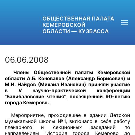
ОБЩЕСТВЕННАЯ ПАЛАТА
КЕМЕРОВСКОЙ
ОБЛАСТИ — КУЗБАССА
06.06.2008
Члены Общественной палаты Кемеровской
+7 (3842) 58-82-40
области А.Б. Коновалов (Александр Борисович) и
М.И. Найдов (Михаил Иванович) приняли участие
OPKO42@BK.RU
в V научно-практической конференции
"Балибаловские чтения", посвященной 90-летию
города Кемерово.
ОБРАТНАЯ СВЯЗЬ
Мероприятие, проходившее в здании Детской
музыкальной школы №1, включало в себя работу
пленарного и секционных заседаний по
направлениям "История города Кемерово до