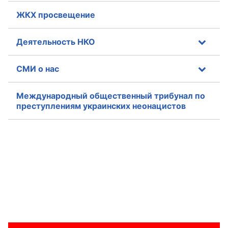
ЖКХ просвещение
Аппарат ОП КО
УСТАВ ГКУ “АППАРАТ ОП КО”
Деятельность НКО
Доходы руководителя за 2024 г.
СМИ о нас
Международный общественный трибунал по
преступлениям украинских неонацистов