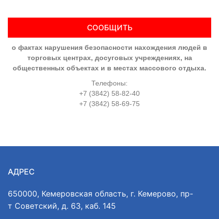
СООБЩИТЬ
о фактах нарушения безопасности нахождения людей в
торговых центрах, досуговых учреждениях, на
общественных объектах и в местах массового отдыха.
Телефоны:
+7 (3842) 58-82-40
+7 (3842) 58-69-75
АДРЕС
650000, Кемеровская область, г. Кемерово, пр-
т Советский, д. 63, каб. 145