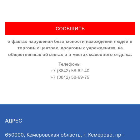
СООБЩИТЬ
о фактах нарушения безопасности нахождения людей в
торговых центрах, досуговых учреждениях, на
общественных объектах и в местах массового отдыха.
Телефоны:
+7 (3842) 58-82-40
+7 (3842) 58-69-75
АДРЕС
650000, Кемеровская область, г. Кемерово, пр-