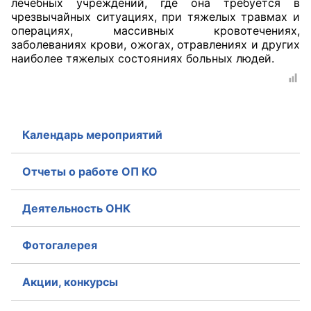
лечебных учреждений, где она требуется в
чрезвычайных ситуациях, при тяжелых травмах и
Совет ОП КО
операциях, массивных кровотечениях,
заболеваниях крови, ожогах, отравлениях и других
наиболее тяжелых состояниях больных людей.
Общественный штаб
Члены ОП КО
Документы ОП КО
Календарь мероприятий
Регламент ОП КО
Отчеты о работе ОП КО
Кодекс этики ОП КО
Деятельность ОНК
Положения
Соглашения
Фотогалерея
Рекомендации
Акции, конкурсы
Порядок работы ЦОН