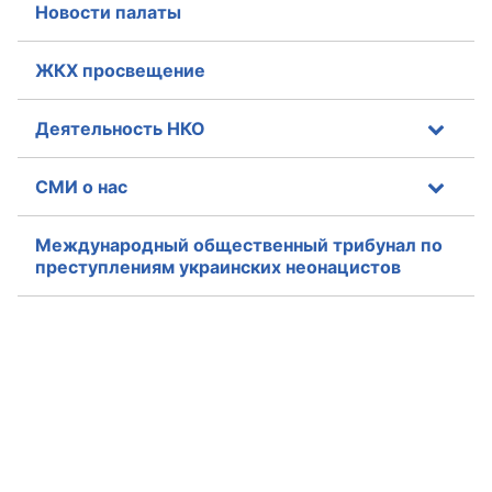
Новости палаты
Аппарат ОП КО
ЖКХ просвещение
УСТАВ ГКУ “АППАРАТ ОП КО”
Деятельность НКО
Доходы руководителя за 2024 г.
СМИ о нас
Международный общественный трибунал по
преступлениям украинских неонацистов