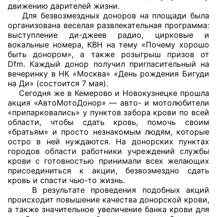
движению дарителей жизни.
Для безвозмездных доноров на площади была
Главная
организована веселая развлекательная программа:
выступление ди-джеев радио, цирковые и
Общественные советы
вокальные номера, КВН на тему «Почему хорошо
быть донором», а также розыгрыш призов от
Общественные советы при территориальных
Dfm. Каждый донор получил пригласительный на
вечеринку в НК «Москва» «День рождения Бигуди
органах федеральных органов
на Ди» (состоится 7 мая).
исполнительной власти
Сегодня же в Кемерово и Новокузнецке прошла
акция «АвтоМотоДонор» — авто- и мотолюбители
Общественные советы по проведению
«припарковались» у пунктов забора крови по всей
независимой оценки качества условий
области, чтобы сдать кровь, помочь своим
«братьям» и просто незнакомым людям, которые
оказания услуг
остро в ней нуждаются. На донорских пунктах
городов области работники учреждений службы
О Палате
крови с готовностью принимали всех желающих
присоединиться к акции, безвозмездно сдать
Структура Палаты
кровь и спасти чью-то жизнь.
В результате проведения подобных акций
Комиссии
происходит повышение качества донорской крови,
а также значительное увеличение банка крови для
Экспертный совет ОП КО