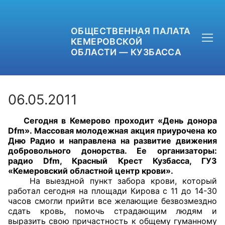
ОБЩЕСТВЕННАЯ ПАЛАТА
КЕМЕРОВСКОЙ
ОБЛАСТИ — КУЗБАССА
06.05.2011
Сегодня в Кемерово проходит «День донора
+7 (3842) 58-82-40
Dfm». Массовая молодежная акция приурочена ко
Дню Радио и направлена на развитие движения
OPKO42@BK.RU
добровольного донорства. Ее организаторы:
радио Dfm, Красный Крест Кузбасса, ГУЗ
«Кемеровский областной центр крови».
ОБРАТНАЯ СВЯЗЬ
На выездной пункт забора крови, который
работал сегодня на площади Кирова с 11 до 14-30
часов смогли прийти все желающие безвозмездно
сдать кровь, помочь страдающим людям и
выразить свою причастность к общему гуманному