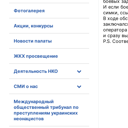
боевых за
И если бо
Фотогалерея
Главная
симки, сс
В ходе об
заключал
Общественные с
Акции, конкурсы
оператора
и сразу вы
Общественные
Новости палаты
P.S. Соот
исполнительн
ЖКХ просвещение
Общественные
оказания усл
Деятельность НКО
О Палате
СМИ о нас
Структура Пала
Комиссии
Международный
общественный трибунал по
преступлениям украинских
Экспертный с
неонацистов
Совет ОП КО