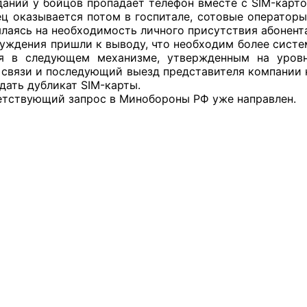
даний у бойцов пропадает телефон вместе с SIM-карто
ец оказывается потом в госпитале, сотовые оператор
ылаясь на необходимость личного присутствия абонент
суждения пришли к выводу, что необходим более систе
ся в следующем механизме, утвержденным на уров
оветы
 связи и последующий выезд представителя компании к
дать дубликат SIM-карты.
 советы при территориальных органах федеральных о
ветствующий запрос в Минобороны РФ уже направлен.
ой власти
 советы по проведению независимой оценки качества
уг
ты
овет ОП КО