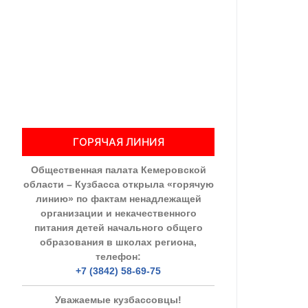
Общественны
Члены ОП КО
Документы ОП К
Регламент ОП
ГОРЯЧАЯ ЛИНИЯ
Кодекс этики
Общественная палата Кемеровской
Положения
области – Кузбасса открыла «горячую
линию» по фактам ненадлежащей
Соглашения
организации и некачественного
питания детей начального общего
Рекомендаци
образования в школах региона,
телефон:
Порядок раб
+7 (3842) 58-69-75
Аппарат ОП КО
Уважаемые кузбассовцы!