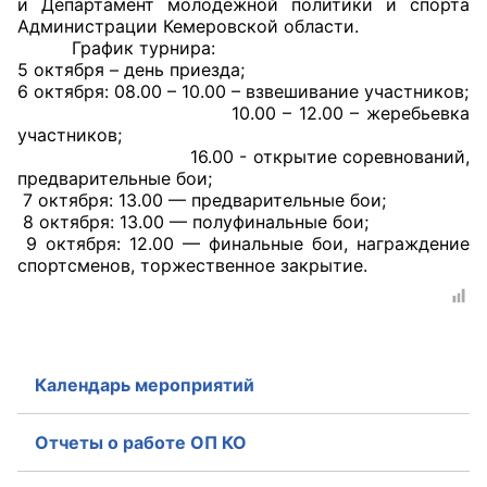
и Департамент молодежной политики и спорта
Администрации Кемеровской области.
Совет ОП КО
График турнира:
5 октября – день приезда;
6 октября: 08.00 – 10.00 – взвешивание участников;
Общественный штаб
10.00 – 12.00 – жеребьевка
участников;
Члены ОП КО
16.00 - открытие соревнований,
предварительные бои;
Документы ОП КО
7 октября: 13.00 — предварительные бои;
8 октября: 13.00 — полуфинальные бои;
Регламент ОП КО
9 октября: 12.00 — финальные бои, награждение
спортсменов, торжественное закрытие.
Кодекс этики ОП КО
Положения
Соглашения
Календарь мероприятий
Рекомендации
Отчеты о работе ОП КО
Порядок работы ЦОН