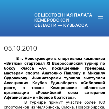
ОБЩЕСТВЕННАЯ ПАЛАТА
КЕМЕРОВСКОЙ
ОБЛАСТИ — КУЗБАССА
05.10.2010
В г. Новокузнецке в спортивном комплексе
+7 (3842) 58-82-40
«Витязь» стартовал
XI
Всероссийский турнир по
боксу класса «А», посвященный тренерам,
OPKO42@BK.RU
мастерам спорта Анатолию Павлову и Михаилу
Судочакову. Инициаторами турнира выступили
Ассоциация Клубов Единоборств «Сибирский
ОБРАТНАЯ СВЯЗЬ
ринг», а также Кемеровские областные
организации «Российский союз ветеранов
Афганистана» и «Боевое братство».
В турнире примут участие более 100
спортсменов из Челябинска, Омска, Новосибирска,