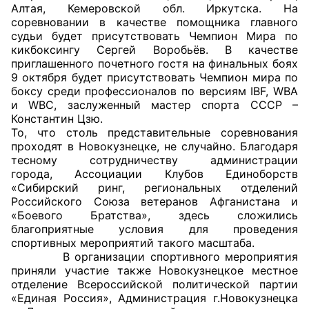
Алтая, Кемеровской обл. Иркутска. На
соревновании в качестве помощника главного
Главная
судьи будет присутствовать Чемпион Мира по
кикбоксингу Сергей Воробьёв. В качестве
Общественные советы
приглашенного почетного гостя на финальных боях
9 октября будет присутствовать Чемпион мира по
Общественные советы при территориальных
боксу среди профессионалов по версиям IBF, WBA
и WBC, заслуженный мастер спорта СССР –
органах федеральных органов
Константин Цзю.
исполнительной власти
То, что столь представительные соревнования
проходят в Новокузнецке, не случайно. Благодаря
Общественные советы по проведению
тесному сотрудничеству администрации
независимой оценки качества условий
города, Ассоциации Клубов Единоборств
«Сибирский ринг, региональных отделений
оказания услуг
Российского Союза ветеранов Афганистана и
«Боевого Братства», здесь сложились
О Палате
благоприятные условия для проведения
спортивных мероприятий такого масштаба.
Структура Палаты
В организации спортивного мероприятия
приняли участие также Новокузнецкое местное
Комиссии
отделение Всероссийской политической партии
«Единая Россия», Администрация г.Новокузнецка
Экспертный совет ОП КО