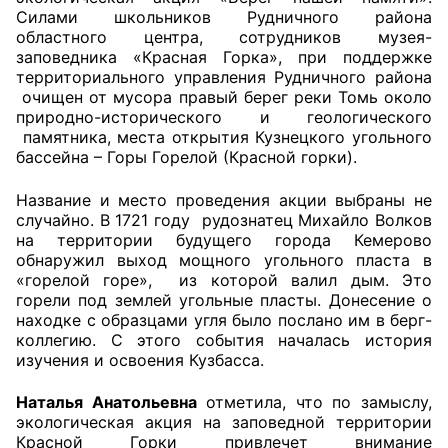
Силами школьников Рудничного района
областного центра, сотрудников музея-
Главная
заповедника «Красная Горка», при поддержке
территориального управления Рудничного района
Общественные советы
очищен от мусора правый берег реки Томь около
природно-исторического и геологического
Общественные советы при территориальных
памятника, места открытия Кузнецкого угольного
органах федеральных органов
бассейна – Горы Горелой (Красной горки).
исполнительной власти
Название и место проведения акции выбраны не
случайно. В 1721 году рудознатец Михайло Волков
Общественные советы по проведению
на территории будущего города Кемерово
независимой оценки качества условий
обнаружил выход мощного угольного пласта в
оказания услуг
«горелой горе», из которой валил дым. Это
горели под землей угольные пласты. Донесение о
О Палате
находке с образцами угля было послано им в берг-
коллегию. С этого события началась история
изучения и освоения Кузбасса.
Структура Палаты
Наталья Анатольевна
отметила, что по замыслу,
Комиссии
экологическая акция на заповедной территории
Красной Горки привлечет внимание
Экспертный совет ОП КО