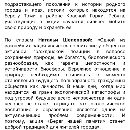
подрастающего поколения к истории родного
города и края, истоки которых находятся на
Совет ОП КО
берегу Томи в районе Красной Горки. Ребята,
участвующие в акции научатся сильнее любить
Общественный штаб
свою природу и охранять ее.
Члены ОП КО
По словам
Натальи Шелеповой: «
Одной из
важнейших задач является воспитание у общества
Документы ОП КО
активной гражданской позиции в вопросе
сохранения природы, ее богатств, биологического
разнообразия, как гаранта целостности и
Регламент ОП КО
устойчивости биосферы. Бережное отношение к
природе необходимо прививать с момента
Кодекс этики ОП КО
становления будущего полноправного гражданина
общества как личности. В наши дни, когда мир
Положения
находится на грани экологической катастрофы и
под угрозой будущее всего человечества ни один
Соглашения
человек не станет отрицать, что экологическое
воспитание и образование является одной из
Рекомендации
актуальнейших проблем современности. И
поэтому, акция «Берег нашей памяти» станет
Порядок работы ЦОН
доброй традицией для жителей города».