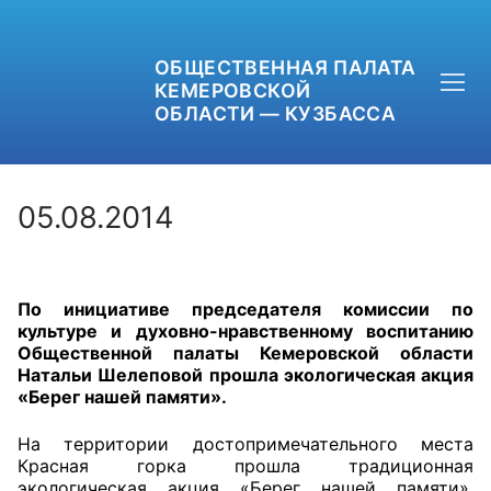
ОБЩЕСТВЕННАЯ ПАЛАТА
КЕМЕРОВСКОЙ
ОБЛАСТИ — КУЗБАССА
05.08.2014
+7 (3842) 58-82-40
По инициативе председателя комиссии по
OPKO42@BK.RU
культуре и духовно-нравственному воспитанию
Общественной палаты Кемеровской области
ОБРАТНАЯ СВЯЗЬ
Натальи Шелеповой прошла экологическая акция
«Берег нашей памяти».
На территории достопримечательного места
Красная горка прошла традиционная
экологическая акция «Берег нашей памяти».