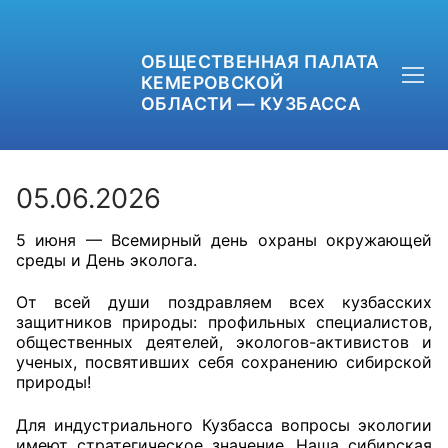
ОБЩЕСТВЕННАЯ ПАЛАТА
КЕМЕРОВСКОЙ
ОБЛАСТИ — КУЗБАССА
05.06.2026
5 июня — Всемирный день охраны окружающей
+7 (3842) 58-82-40
среды и День эколога.
OPKO42@BK.RU
От всей души поздравляем всех кузбасских
защитников природы: профильных специалистов,
ОБРАТНАЯ СВЯЗЬ
общественных деятелей, экологов-активистов и
ученых, посвятивших себя сохранению сибирской
природы!
Для индустриального Кузбасса вопросы экологии
имеют стратегическое значение. Наша сибирская