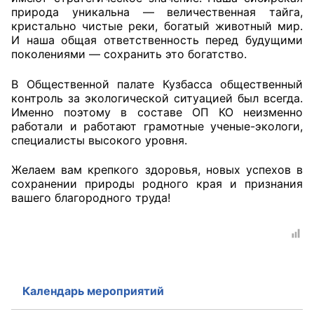
природа уникальна — величественная тайга,
кристально чистые реки, богатый животный мир.
Главная
И наша общая ответственность перед будущими
поколениями — сохранить это богатство.
Общественные советы
В Общественной палате Кузбасса общественный
Общественные советы при территориальных
контроль за экологической ситуацией был всегда.
органах федеральных органов
Именно поэтому в составе ОП КО неизменно
исполнительной власти
работали и работают грамотные ученые-экологи,
специалисты высокого уровня.
Общественные советы по проведению
Желаем вам крепкого здоровья, новых успехов в
независимой оценки качества условий
сохранении природы родного края и признания
оказания услуг
вашего благородного труда!
О Палате
Структура Палаты
Комиссии
Календарь мероприятий
Экспертный совет ОП КО