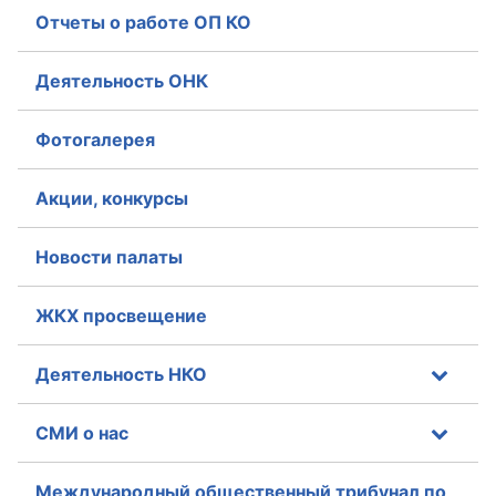
Отчеты о работе ОП КО
Совет ОП КО
Деятельность ОНК
Общественный штаб
Фотогалерея
Члены ОП КО
Документы ОП КО
Акции, конкурсы
Регламент ОП КО
Новости палаты
Кодекс этики ОП КО
ЖКХ просвещение
Положения
Деятельность НКО
Соглашения
СМИ о нас
Рекомендации
Порядок работы ЦОН
Международный общественный трибунал по