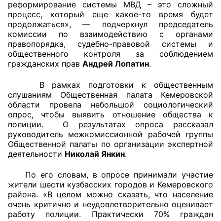
реформирование системы МВД – это сложный
процесс, который еще какое-то время будет
Аппарат ОП КО
продолжаться», — подчеркнул председатель
комиссии по взаимодействию с органами
УСТАВ ГКУ “АППАРАТ ОП КО”
правопорядка, судебно-правовой системы и
общественного контроля за соблюдением
Доходы руководителя за 2024 г.
гражданских прав
Андрей Лопатин
.
В рамках подготовки к общественным
слушаниям Общественная палата Кемеровской
области провела небольшой социологический
опрос, чтобы выявить отношение общества к
полиции. О результатах опроса рассказал
руководитель межкомиссионной рабочей группы
Общественной палаты по организации экспертной
деятельности
Николай Янкин
.
По его словам, в опросе принимали участие
жители шести кузбасских городов и Кемеровского
района. «В целом можно сказать, что население
очень критично и неудовлетворительно оценивает
работу полиции. Практически 70% граждан