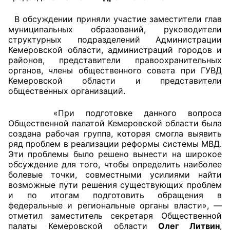
В обсуждении приняли участие заместители глав
Главная
муниципальных образований, руководители
структурных подразделений Администрации
Общественные советы
Кемеровской области, администраций городов и
районов, представители правоохранительных
Общественные советы при территориальных
органов, члены общественного совета при ГУВД
органах федеральных органов
Кемеровской области и представители
общественных организаций.
исполнительной власти
«При подготовке данного вопроса
Общественные советы по проведению
Общественной палатой Кемеровской области была
независимой оценки качества условий
создана рабочая группа, которая смогла выявить
оказания услуг
ряд проблем в реализации реформы системы МВД.
Эти проблемы было решено вынести на широкое
О Палате
обсуждение для того, чтобы определить наиболее
болевые точки, совместными усилиями найти
возможные пути решения существующих проблем
Структура Палаты
и по итогам подготовить обращения в
федеральные и региональные органы власти», —
Комиссии
отметил заместитель секретаря Общественной
палаты Кемеровской области
Олег Литвин
,
Экспертный совет ОП КО