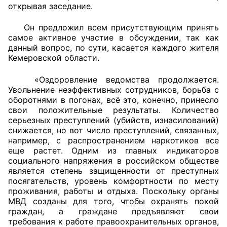
открывая заседание.
Совет ОП КО
Он предложил всем присутствующим принять
самое активное участие в обсуждении, так как
Общественный штаб
данный вопрос, по сути, касается каждого жителя
Кемеровской области.
Члены ОП КО
«Оздоровление ведомства продолжается.
Документы ОП КО
Увольнение неэффективных сотрудников, борьба с
оборотнями в погонах, всё это, конечно, принесло
свои положительные результаты. Количество
Регламент ОП КО
серьезных преступлений (убийств, изнасилований)
снижается, но вот число преступлений, связанных,
Кодекс этики ОП КО
например, с распространением наркотиков все
еще растет. Одним из главных индикаторов
Положения
социального напряжения в российском обществе
является степень защищенности от преступных
Соглашения
посягательств, уровень комфортности по месту
проживания, работы и отдыха. Поскольку органы
Рекомендации
МВД созданы для того, чтобы охранять покой
граждан, а граждане предъявляют свои
Порядок работы ЦОН
требования к работе правоохранительных органов,