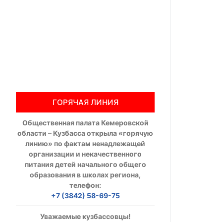
Общественны
Члены ОП КО
Документы ОП К
Регламент ОП
ГОРЯЧАЯ ЛИНИЯ
Кодекс этики
Общественная палата Кемеровской
Положения
области – Кузбасса открыла «горячую
линию» по фактам ненадлежащей
Соглашения
организации и некачественного
питания детей начального общего
Рекомендаци
образования в школах региона,
телефон:
Порядок раб
+7 (3842) 58-69-75
Аппарат ОП КО
Уважаемые кузбассовцы!