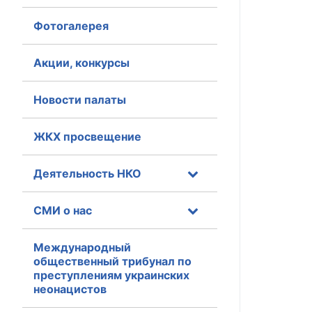
Фотогалерея
Главная
Общественные с
Акции, конкурсы
Общественные
Новости палаты
исполнительн
ЖКХ просвещение
Общественные
оказания усл
Деятельность НКО
О Палате
СМИ о нас
Структура Пала
Комиссии
Международный
общественный трибунал по
преступлениям украинских
Экспертный с
неонацистов
Совет ОП КО