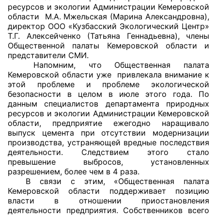
ресурсов и экологии Администрации Кемеровской
области М.А. Мжельская (Марина Александровна),
Главная
директор ООО «Кузбасский Экологический Центр»
Т.Г. Алексейченко (Татьяна Геннадьевна), члены
Общественные советы
Общественной палаты Кемеровской области и
представители СМИ.
Общественные советы при территориальных
Напомним, что Общественная палата
органах федеральных органов
Кемеровской области уже привлекала внимание к
этой проблеме и проблеме экологической
исполнительной власти
безопасности в целом в июле этого года. По
данным специалистов департамента природных
Общественные советы по проведению
ресурсов и экологии Администрации Кемеровской
независимой оценки качества условий
области, предприятие ежегодно наращивало
оказания услуг
выпуск цемента при отсутствии модернизации
производства, устраняющей вредные последствия
деятельности. Следствием этого стало
О Палате
превышение выбросов, установленных
разрешением, более чем в 4 раза.
Структура Палаты
В связи с этим, «Общественная палата
Кемеровской области поддерживает позицию
Комиссии
власти в отношении приостановления
деятельности предприятия. Собственников всего
Экспертный совет ОП КО