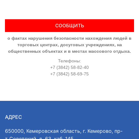
СООБЩИТЬ
о фактах нарушения безопасности нахождения людей в
торговых центрах, досуговых учреждениях, на
общественных объектах и в местах массового отдыха.
Телефоны:
+7 (3842) 58-82-40
+7 (3842) 58-69-75
АДРЕС
650000, Кемеровская область, г. Кемерово, пр-
т Советский, д. 63, каб. 145