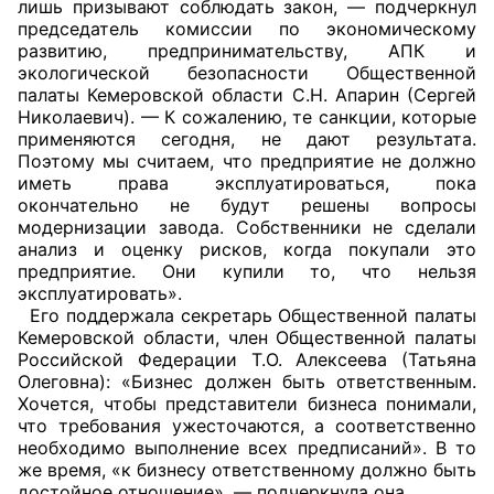
лишь призывают соблюдать закон, — подчеркнул
председатель комиссии по экономическому
Совет ОП КО
развитию, предпринимательству, АПК и
экологической безопасности Общественной
Общественный штаб
палаты Кемеровской области С.Н. Апарин (Сергей
Николаевич). — К сожалению, те санкции, которые
применяются сегодня, не дают результата.
Члены ОП КО
Поэтому мы считаем, что предприятие не должно
иметь права эксплуатироваться, пока
Документы ОП КО
окончательно не будут решены вопросы
модернизации завода. Собственники не сделали
Регламент ОП КО
анализ и оценку рисков, когда покупали это
предприятие. Они купили то, что нельзя
Кодекс этики ОП КО
эксплуатировать».
Его поддержала секретарь Общественной палаты
Положения
Кемеровской области, член Общественной палаты
Российской Федерации Т.О. Алексеева (Татьяна
Олеговна): «Бизнес должен быть ответственным.
Соглашения
Хочется, чтобы представители бизнеса понимали,
что требования ужесточаются, а соответственно
Рекомендации
необходимо выполнение всех предписаний». В то
же время, «к бизнесу ответственному должно быть
Порядок работы ЦОН
достойное отношение», — подчеркнула она.