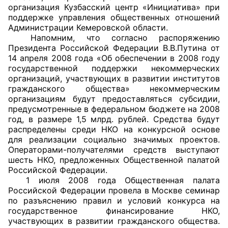
организация Кузбасский центр «Инициатива» при
поддержке управления общественных отношений
Главная
Администрации Кемеровской области.
Напомним, что согласно распоряжению
Общественные советы
Президента Российской Федерации В.В.Путина от
14 апреля 2008 года «Об обеспечении в 2008 году
Общественные советы при территориальных
государственной поддержки некоммерческих
органах федеральных органов
организаций, участвующих в развитии институтов
гражданского общества» некоммерческим
исполнительной власти
организациям будут предоставляться субсидии,
предусмотренные в федеральном бюджете на 2008
Общественные советы по проведению
год, в размере 1,5 млрд. рублей. Средства будут
независимой оценки качества условий
распределены среди НКО на конкурсной основе
оказания услуг
для реализации социально значимых проектов.
Операторами-получателями средств выступают
шесть НКО, предложенных Общественной палатой
О Палате
Российской Федерации.
1 июля 2008 года Общественная палата
Структура Палаты
Российской Федерации провела в Москве семинар
по разъяснению правил и условий конкурса на
Комиссии
государственное финансирование НКО,
участвующих в развитии гражданского общества.
Экспертный совет ОП КО