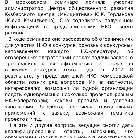
В московском семинаре приняла участие
администратор Центра общественного развития
Совет ОП КО
Кузбасского центра «Инициатива» Ю.К. Горланова
(Юлия Камильевна). Она поделилась полученной
Общественный штаб
информацией с представителями НКО своего
региона.
В ходе семинара она рассказала об ограничениях
Члены ОП КО
для участия НКО в конкурсе, основных конкурсных
направлениях каждого НКО-оператора, об
Документы ОП КО
оговоренных операторами сроках подачи заявок, о
требованиях к их оформлению, а также об
Регламент ОП КО
отличиях конкурса этого года от 2007. В
результате, у представителей НКО Кемеровской
Кодекс этики ОП КО
области возник ряд вопросов. Их, в частности,
интересовало: возможно ли одной организации
Положения
подать одновременно несколько проектов разным
НКО-операторам; каковы правила и условия
заполнения бюджета; перечень обязательных
Соглашения
приложений к заявке; возможная тематика
проектов и т.д.
Рекомендации
На эти и другие вопросы ведущие смогли дать
квалифицированные ответы, напомнив, что
Порядок работы ЦОН
организации могут в любой момент обратиться за