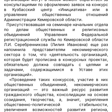
консультациями по оформлению заявок на конкурс
Аппарат ОП КО
в Кузбасский центр «Инициатива» или в
управление общественных отношений
УСТАВ ГКУ “АППАРАТ ОП КО”
Администрации Кемеровской области.
Присутствовавшая на семинаре начальник отдела
Доходы руководителя за 2024 г.
по делам общественных и религиозных
объединений Управления Федеральной
регистрационной службы по Кемеровской области
Л.И. Серебренникова (Лилия Ивановна) еще раз
напомнила представителям некоммерческого
сектора о том, что «деятельность организаций,
которая будет прописана в конкурсных проектах,
обязательно должна совпадать с целями и
задачами, содержащимися в Уставе этих
организаций».
«Проведение таких конкурсов, участие в них
общественных объединений, некоммерческих
организаций — это важный ресурс развития
гражданского общества, консолидации на основе
созидания, творчества, а, значит, укрепления
общественно-политической стабильности,
увеличения возможностей развития региона,