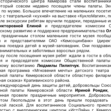
исторического центра Кемерова стали воспитанник
оторый совсем недавно посещали члены палаты. Эк
 по музею. Большое впечатление на маленьких посети
о с театральной «кухней» на выставке «КуклоМагия», п
курсии ребятам вручили подарки, переданные им 
оветы
икторовной Елиной
и председателем комиссии Об
скому развитию и поддержке предпринимательства
Ол
 советы при территориальных органах федеральных о
ничным столом маленькие гости музея пообщалис
ой власти
й и представителями ОАО «Кемсоцинбанк» (дире
ана поездка детей в музей-заповедник. Они поздрав
 советы по проведению независимой оценки качества
 внимательных и заботливых взрослых рядом.
уг
сле посещения музея ребят ждали в гости в облас
ия и председателя комиссии Общественной палаты
нному воспитанию
Людмилы Пилипчук
. Воспитанника
ная программа «Мгновения мечты» детского театра
ной палаты Кемеровской области областную филарм
ты
ная сказка» Крапивинского района.
ародный день защиты детей, добровольцы Союза М
нной палаты Кемеровской области
Ириной Рондик
,
нная провели праздничные мероприятия. Добровол
овет ОП КО
отом Леопольдом в этот день пришли порадовать 
кой лаской. Для воспитанников Социального прию
стно с внедренческим центром «ИстЛайн» г. Кемеро