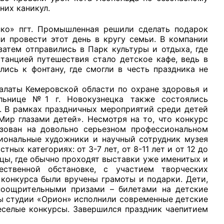
них каникул.
гт. Промышленная решили сделать подарок
и провести этот день в кругу семьи. В компании
затем отправились в Парк культуры и отдыха, где
танцией путешествия стало детское кафе, ведь в
лись к фонтану, где смогли в честь праздника не
ы Кемеровской области по охране здоровья и
ьнице №1 г. Новокузнецка также состоялись
 В рамках праздничных мероприятий среди детей
ир глазами детей». Несмотря на то, что конкурс
зован на довольно серьезном профессиональном
сиональные художники и научный сотрудник музея
ных категориях: от 3-7 лет, от 8-11 лет и от 12 до
ицы, где обычно проходят выставки уже именитых и
ственной обстановке, с участием творческих
конкурса были вручены грамоты и подарки. Дети,
поощрительными призами – билетами на детские
ы студии «Орион» исполнили современные детские
еселые конкурсы. Завершился праздник чаепитием