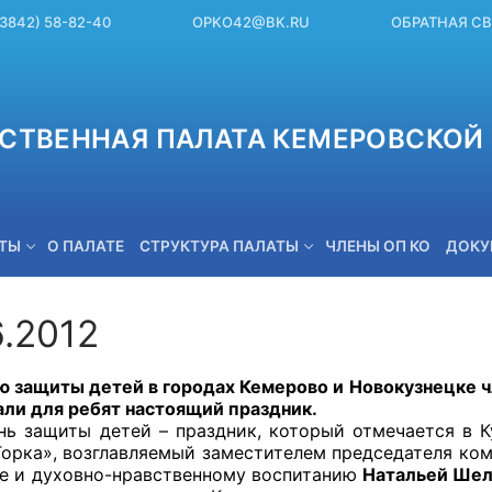
(3842) 58-82-40
OPKO42@BK.RU
ОБРАТНАЯ С
СТВЕННАЯ ПАЛАТА КЕМЕРОВСКОЙ 
ЕТЫ
О ПАЛАТЕ
СТРУКТУРА ПАЛАТЫ
ЧЛЕНЫ ОП КО
ДОКУ
6.2012
OPKO42@BK.RU
щиты детей в городах Кемерово и Новокузнецке ч
али для ребят настоящий праздник.
иты детей – праздник, который отмечается в Кузб
Горка», возглавляемый заместителем председателя ко
ре и духовно-нравственному воспитанию
Натальей Ше