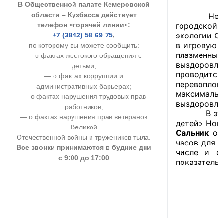
В Общественной палате Кемеровской
УСТАВ ГКУ “А
области – Кузбасса действует
Не менее 
телефон «горячей линии»:
городской
Доходы руков
экологии 
+7 (3842) 58-69-75
,
в игровую
по которому вы можете сообщить:
плазменны
— о фактах жестокого обращения с
выздоровл
детьми;
проводитс
— о фактах коррупции и
перевопло
административных барьерах;
максималь
— о фактах нарушения трудовых прав
выздоровл
работников;
В этот же
— о фактах нарушения прав ветеранов
детей» Но
Великой
Сальник
ор
Отечественной войны и тружеников тыла.
часов для
Все звонки принимаются в будние дни
числе и 
с 9:00 до 17:00
показател