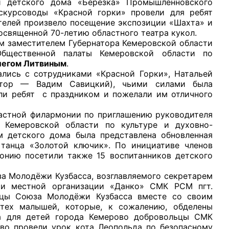
и детского дома «Березка» Промышленновского
скурсоводы «Красной горки» провели для ребят
телей произвело посещение экспозиции «Шахта» и
освященной 70-летию областного театра кукол.
заместителем Губернатора Кемеровской области
щественной палаты Кемеровской области по
егом Литвиным
.
рганов
ь с сотрудниками «Красной Горки», Натальей
ктор — Вадим Савицкий), чьими силами была
или ребят с праздником и пожелали им отличного
 условий
тной филармонии по приглашению руководителя
 Кемеровской области по культуре и духовно-
м детского дома была представлена обновленная
 танца «Золотой ключик». По инициативе членов
онию посетили также 15 воспитанников детского
олодёжи Кузбасса, возглавляемого секретарем
 и местной организации «Данко» СМК РСМ пгт.
ьцы Союза Молодёжи Кузбасса вместе со своим
тех малышей, которые, к сожалению, обделены
та для детей города Кемерово добровольцы СМК
во провели урок кота Леопольда по безопасному