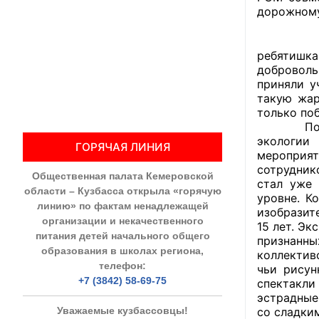
дорожному
Общественны
Добровол
ребятишка
Члены ОП КО
доброволь
приняли у
Документы ОП К
такую жар
только поб
Регламент ОП
По иници
экологи
ГОРЯЧАЯ ЛИНИЯ
Кодекс этики
мероприят
сотрудник
Общественная палата Кемеровской
Положения
стал уже 
области – Кузбасса открыла «горячую
уровне. К
линию» по фактам ненадлежащей
Соглашения
изобразите
организации и некачественного
15 лет. Э
питания детей начального общего
признанн
Рекомендаци
образования в школах региона,
коллектив
телефон:
чьи рисун
Порядок раб
+7 (3842) 58-69-75
спектакли
эстрадные
Аппарат ОП КО
Уважаемые кузбассовцы!
со сладки