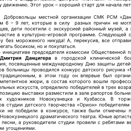
 движению. Этот урок – хороший старт для начала лет
й штаб
ьцы местной организации СМК РСМ «Данко» п
м 6 – 9 лет, которые в силу разных причин не могл
цев, дети посетили с экскурсией районный музей, а 
частие в культурно-игровой программе. Следующей с
О
у без мороженого никуда! А, перекусив, все отправи
егать босиком, но и покупаться.
 КО
ативе председателя комиссии Общественной палат
и
Дмитрия Данцигера
в городской клинической бол
 ОП КО
ия, посвященные международному Дню защиты детей.
ов больницы проводился конкурс детского рисунка «М
традиционным, в этом году он впервые был органи
омпетентное жюри, в состав которого вошли профес
льных искусств, определило победителей в трех возраст
кспозицию выставки разместили в зале рапортов больн
ых художников Новокузнецка и Кузбасса. В торже
и
ов студии детского творчества «Орион» победителям 
ки не победили в конкурсе, также были отмечены 
оты ЦОН
 Новокузнецкого драматического театра. Юные артист
 песни, а руководители студии провели с ребятами в
ми угощениями.