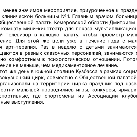
ППАРАТ ОП КО”
значимое мероприятие, приуроченное к празднику
 клинической больницы №1. Главным врачом больниц
одителя за 2024 г.
Общественной палаты Кемеровской области Дмитрием Д
 комнату мини-кинотеатр для показа мультипликацион
й телевизор в каждую палату, чтобы просмотр мул
ение. Для этой же цели уже в течение года с мал
я арт-терапия. Раз в неделю с детьми занимаются
щаются в разных сказочных персонажей, занимаются с
но комфортным в психологическом отношении. Потом
ение не меньше, чем медикаментозное лечение.
 день в южной столице Кузбасса в рамках социаль
вокузнецкий цирк, совместно с Общественной палатой
ганизовали на территории цирка праздник под наз
 сотни малышей проводились игры, конкурсы, ярмарки
спортивные, где спортсмены из Ассоциации клубо
ьные выступления.