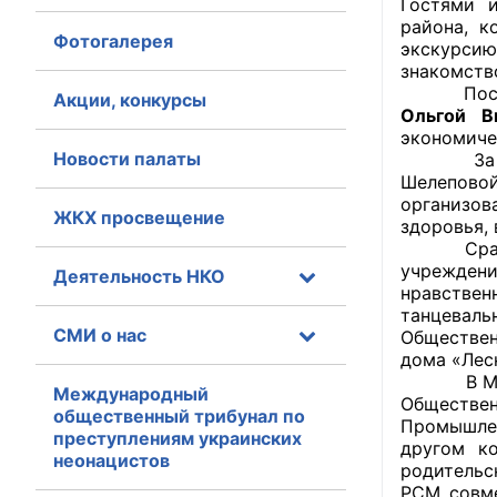
Гостями 
района, к
Фотогалерея
Главная
экскурсию
знакомств
После экс
Общественные с
Акции, конкурсы
Ольгой В
экономиче
Общественные
Новости палаты
За празд
исполнительн
Шелепово
организов
ЖКХ просвещение
Общественные
здоровья,
оказания усл
Сразу по
учрежден
Деятельность НКО
нравстве
О Палате
танцеваль
СМИ о нас
Обществен
Структура Пала
дома «Лес
В Междун
Комиссии
Международный
Обществе
общественный трибунал по
Промышле
преступлениям украинских
Экспертный с
другом к
неонацистов
родительс
Совет ОП КО
РСМ совме